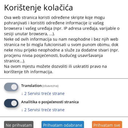
Korištenje kolačića
Ova web stranica koristi određene skripte koje mogu
pohranjivati i koristiti određene informacije iz vašeg
browsera i vašeg uređaja (npr. IP adresa uređaja, varijable o
sesiji unutar browsera, ...).
Neke od ovih informacija su nam neophodne i bez njih web
stranica ne bi mogla fukcionisati u svom punom obimu, dok
neke nisu prijeko neophodne a služe za dodatne stvari (npr.
procjenu nivoa posjećenosti, budućeg usavršavanja
stranice...).
Na ovom mjestu možete dozvoliti ili uskratiti pravo na
korištenje tih informacija.
Translation
(obavezna)
↓
2
Servisi treće strane
Analitika o posjećenosti stranica
↓
2
Servisi treće strane
Ne prihvatam
Prihvatam odabrane
Prihvatam sve