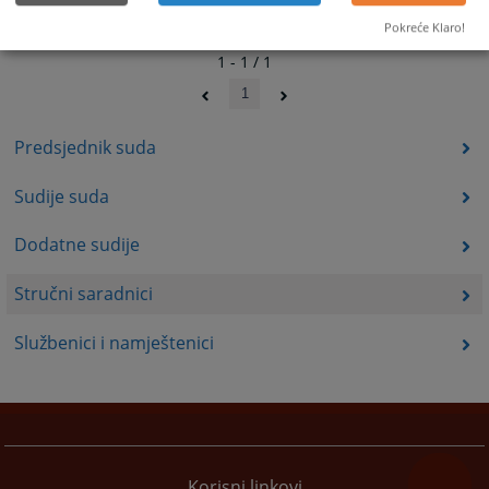
Pokreće Klaro!
1 - 1 / 1
1
Predsjednik suda
Sudije suda
Dodatne sudije
Stručni saradnici
Službenici i namještenici
Korisni linkovi