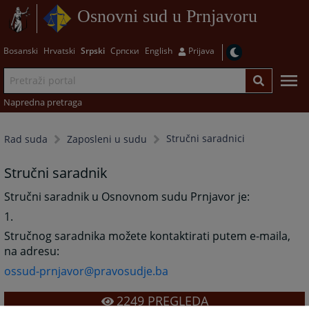
Osnovni sud u Prnjavoru
Bosanski
Hrvatski
Srpski
Српски
English
Prijava
Napredna pretraga
Stručni saradnici
Rad suda
Zaposleni u sudu
Stručni saradnik
Stručni saradnik u Osnovnom sudu Prnjavor je:
1.
Stručnog saradnika možete kontaktirati putem e-maila,
na adresu:
ossud-prnjavor@pravosudje.ba
2249
PREGLEDA