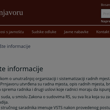
Bosan
njavoru
Idi
na
Napre
sadržaj
osi s javnošću
Sudske odluke
Javne nabavke
Kontakt
te informacije
e informacije
ikom o unutrašnjoj organizaciji i sistematizaciji radnih mj
Prnjavoru utvrđena su radna mjesta, opis radnih mjesta, br
 sprema radnika i drugi uslovi koje radnici moraju da ispunj
 suda, u smislu Zakona o sudovima RS, su sva lica koja su z
dija.
 i stručnog saradnika imenuje VSTS nakon provedenog post