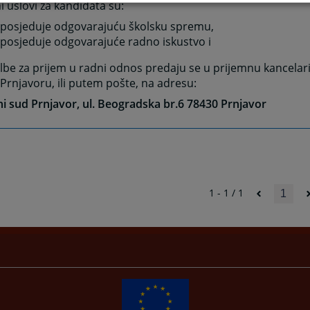
 uslovi za kandidata su:
 posjeduje odgovarajuću školsku spremu,
 posjeduje odgovarajuće radno iskustvo i
lbe za prijem u radni odnos predaju se u prijemnu kancela
Prnjavoru, ili putem pošte, na adresu:
 sud Prnjavor, ul. Beogradska br.6 78430 Prnjavor
1 - 1 / 1
1