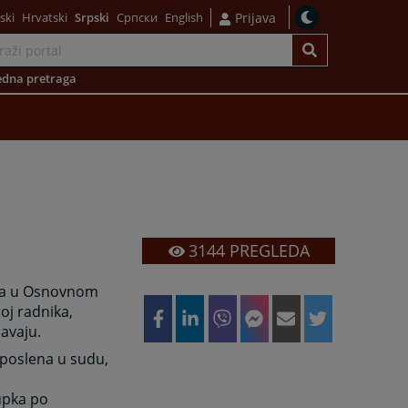
ski
Hrvatski
Srpski
Српски
English
Prijava
dna pretraga
3144
PREGLEDA
esta u Osnovnom
oj radnika,
avaju.
aposlena u sudu,
upka po