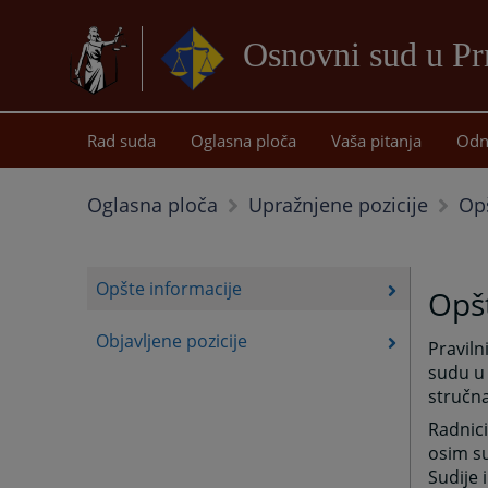
Osnovni sud u Pr
Rad suda
Oglasna ploča
Vaša pitanja
Odn
Opš
Oglasna ploča
Upražnjene pozicije
Opšte informacije
Opšt
Objavljene pozicije
Praviln
sudu u 
stručna
Radnici
osim su
Sudije