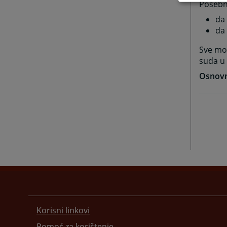
Posebni
da
da
Sve mo
suda u 
Osnovni
Korisni linkovi
Pomoć za korištenje