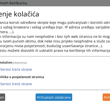
anom konkursu.
dnik suda raspisuje konkurs ili javni oglas radi prijema u 
enje kolačića
a suda na određeno ili na neodređeno vrijeme.
ni konkurs ili javni oglas objavljuju se javno, putem sredsta
nica koristi određene skripte koje mogu pohranjivati i koristiti od
sanja.
iz vašeg browsera i vašeg uređaja (npr. IP adresa uređaja, varijable 
era, ...).
uslovi za zasnivanje radnog odnosa za radnike u organima 
h informacija su nam neophodne i bez njih web stranica ne bi mog
juju na radnike suda, ako zakonom nije drugačije određeno
i u svom punom obimu, dok neke nisu prijeko neophodne a služe z
 procjenu nivoa posjećenosti, budućeg usavršavanja stranice...).
slovi za kandidata su:
tu možete dozvoliti ili uskratiti pravo na korištenje tih informacija
je državljanin Bosne i Hercegovine i da ima prebivalište u B
je stariji od 18 godina,
nslation
(obavezna)
 ima opštu zdravstvenu sposobnost,
Servisi treće strane
je po svojim radnim i ljudskim kvalitetima dostojan ugleda
užbenika,
litika o posjećenosti stranica
nije osuđivan za krivično djelo na bezuslovnu kaznu zatvor
Servisi treće strane
seci ili za krivično djelo koje ga čini nepodobnim za obavlja
du i
 ispunjava druge uslove utvrđene zakonom, drugim propisim
tam
Prihvatam odabrane
Pri
trašnjoj organizaciji i sistematizaciji radnih mjesta u sudu.