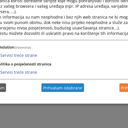
nica koristi određene skripte koje mogu pohranjivati i koristiti od
iz vašeg browsera i vašeg uređaja (npr. IP adresa uređaja, varijable 
era, ...).
h informacija su nam neophodne i bez njih web stranica ne bi mog
i u svom punom obimu, dok neke nisu prijeko neophodne a služe z
 procjenu nivoa posjećenosti, budućeg usavršavanja stranice...).
tu možete dozvoliti ili uskratiti pravo na korištenje tih informacija
nslation
(obavezna)
Servisi treće strane
litika o posjećenosti stranica
Trenutno nema v
Servisi treće strane
tam
Prihvatam odabrane
Pri