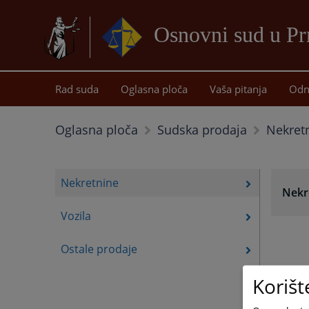
Osnovni sud u Pr
Rad suda
Oglasna ploča
Vaša pitanja
Odn
Nekret
Oglasna ploča
Sudska prodaja
Nekretnine
Nekr
Vozila
Ostale prodaje
Korišt