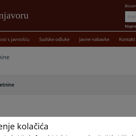
Bosan
njavoru
Idi
na
Napre
sadržaj
osi s javnošću
Sudske odluke
Javne nabavke
Kontakt
nine
etnine
enje kolačića