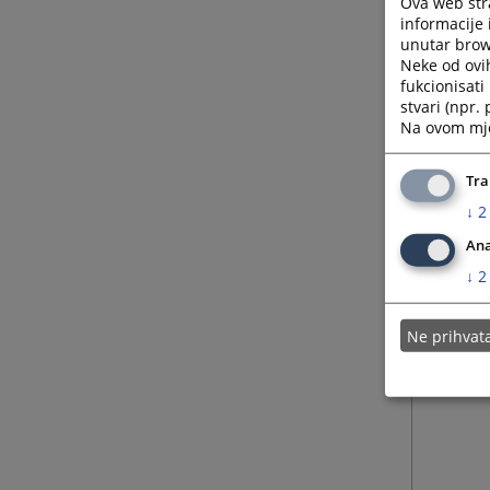
Ova web stra
informacije 
unutar brows
Neke od ovi
fukcionisat
stvari (npr.
Na ovom mjes
Tra
↓
2
Ana
↓
2
Ne prihva