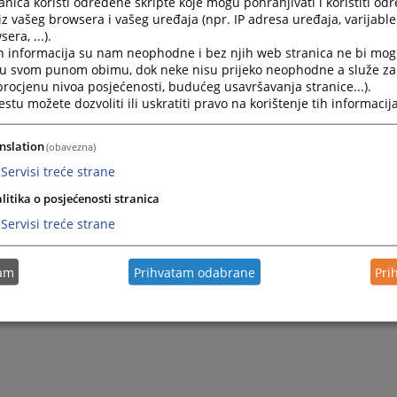
nica koristi određene skripte koje mogu pohranjivati i koristiti od
iz vašeg browsera i vašeg uređaja (npr. IP adresa uređaja, varijable 
era, ...).
h informacija su nam neophodne i bez njih web stranica ne bi mog
i u svom punom obimu, dok neke nisu prijeko neophodne a služe z
 procjenu nivoa posjećenosti, budućeg usavršavanja stranice...).
tu možete dozvoliti ili uskratiti pravo na korištenje tih informacija
nslation
(obavezna)
Servisi treće strane
Trenutno nema v
litika o posjećenosti stranica
Servisi treće strane
tam
Prihvatam odabrane
Pri