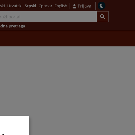
ski
Hrvatski
Srpski
Српски
English
Prijava
dna pretraga