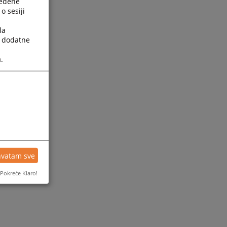
ređene
o sesiji
la
a dodatne
.
ijesti
hvatam sve
Pokreće Klaro!