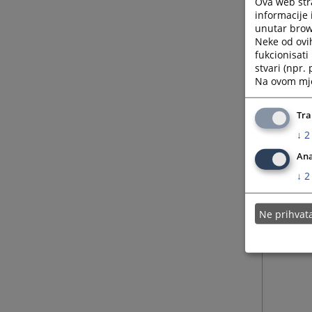
Ova web stra
informacije 
unutar brows
Neke od ovi
fukcionisat
stvari (npr.
Na ovom mjes
Tra
↓
2
Ana
↓
2
Ne prihva