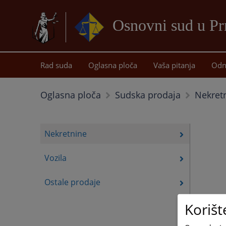
Osnovni sud u Pr
Rad suda
Oglasna ploča
Vaša pitanja
Odn
Nekret
Oglasna ploča
Sudska prodaja
Nekretnine
Vozila
Ostale prodaje
Korišt