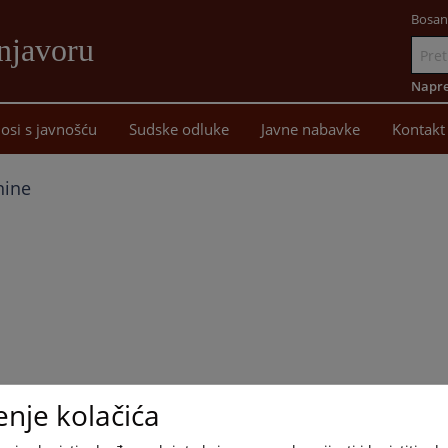
Bosan
njavoru
Idi
na
Napre
sadržaj
osi s javnošću
Sudske odluke
Javne nabavke
Kontakt
nine
enje kolačića