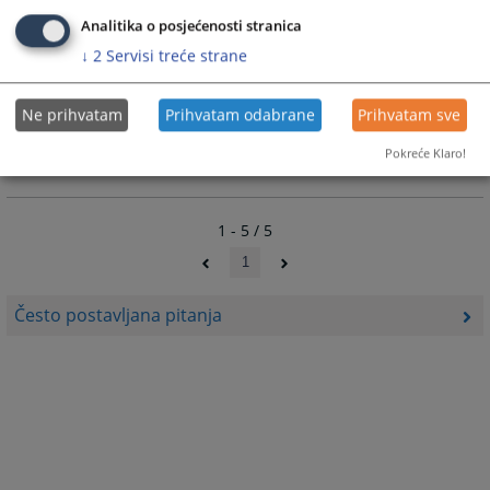
Kako dobiti informacije o predmetu_
Analitika o posjećenosti stranica
↓
2
Servisi treće strane
KAKO MOGU DOĆI DO SUDIJE
Ne prihvatam
Prihvatam odabrane
Prihvatam sve
Pokreće Klaro!
Kako kontaktirati sudiju?
1 - 5 / 5
1
Često postavljana pitanja