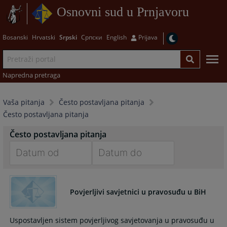
Osnovni sud u Prnjavoru
Bosanski
Hrvatski
Srpski
Српски
English
Prijava
Napredna pretraga
Vaša pitanja
Često postavljana pitanja
Često postavljana pitanja
Često postavljana pitanja
Navigate
Navigate
forward
forward
Povjerljivi savjetnici u pravosuđu u BiH
to
to
interact
interact
with
with
Uspostavljen sistem povjerljivog savjetovanja u pravosuđu u
the
the