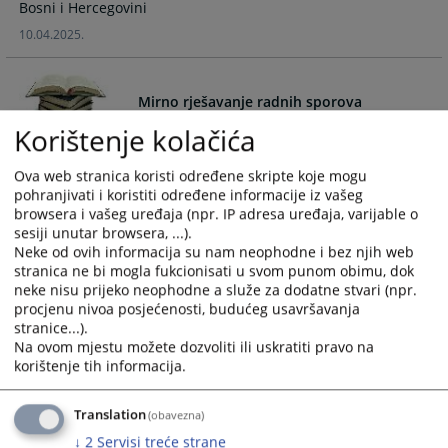
Bosni i Hercegovini
calendar
calendar
10.04.2025.
and
and
select
select
a
a
Mirno rješavanje radnih sporova
date.
date.
Press
Press
Korištenje kolačića
the
the
Objavljen spisak miritelja i arbitara u Republici Srpskoj za
question
question
Ova web stranica koristi određene skripte koje mogu
mirno rješavanje radnih sporova
mark
mark
pohranjivati i koristiti određene informacije iz vašeg
13.10.2011.
browsera i vašeg uređaja (npr. IP adresa uređaja, varijable o
key
key
sesiji unutar browsera, ...).
to
to
Neke od ovih informacija su nam neophodne i bez njih web
get
get
stranica ne bi mogla fukcionisati u svom punom obimu, dok
KAKO DO ZK IZVADKA?
the
the
neke nisu prijeko neophodne a služe za dodatne stvari (npr.
keyboard
keyboard
procjenu nivoa posjećenosti, budućeg usavršavanja
shortcuts
shortcuts
stranice...).
Kako doći do zemljišno-knjižnog izvadka?
Na ovom mjestu možete dozvoliti ili uskratiti pravo na
for
for
korištenje tih informacija.
changing
changing
dates.
dates.
INFORMACIJE O PREDMETU
Translation
(obavezna)
↓
2
Servisi treće strane