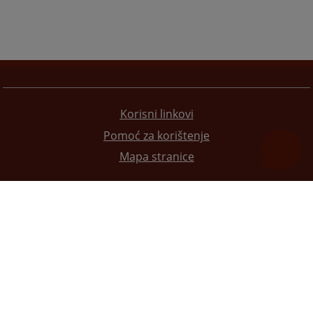
Korisni linkovi
Pomoć za korištenje
Mapa stranice
Redizajn web stranice je finansirala Evropska unija. Za njen sadržaj isključivo je odgovorno
Visoko sudsko i tužilačko vijeće BiH i ona ne odražava nužno stavove Evropske unije.