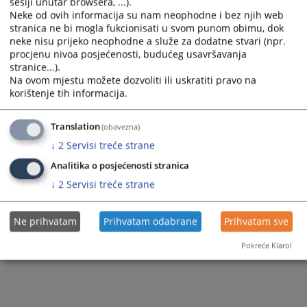
sesiji unutar browsera, ...).
Neke od ovih informacija su nam neophodne i bez njih web
stranica ne bi mogla fukcionisati u svom punom obimu, dok
neke nisu prijeko neophodne a služe za dodatne stvari (npr.
procjenu nivoa posjećenosti, budućeg usavršavanja
stranice...).
Na ovom mjestu možete dozvoliti ili uskratiti pravo na
korištenje tih informacija.
Translation
(obavezna)
↓
2
Servisi treće strane
Analitika o posjećenosti stranica
↓
2
Servisi treće strane
Ne prihvatam
Prihvatam odabrane
Prihvatam sve
Pokreće Klaro!