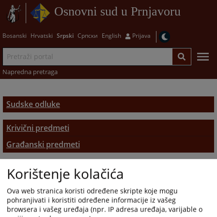
Osnovni sud u Prnjavoru
Bosanski
Hrvatski
Srpski
Српски
English
Prijava
Napredna pretraga
Sudske odluke
Krivični predmeti
Građanski predmeti
Korištenje kolačića
Ova web stranica koristi određene skripte koje mogu
pohranjivati i koristiti određene informacije iz vašeg
browsera i vašeg uređaja (npr. IP adresa uređaja, varijable o