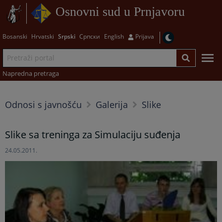
Osnovni sud u Prnjavoru
Bosanski
Hrvatski
Srpski
Српски
English
Prijava
Napredna pretraga
Odnosi s javnošću
Galerija
Slike
Slike sa treninga za Simulaciju suđenja
24.05.2011.