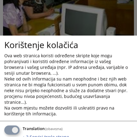
Korištenje kolačića
Ova web stranica koristi određene skripte koje mogu
pohranjivati i koristiti određene informacije iz vašeg
browsera i vašeg uređaja (npr. IP adresa uređaja, varijable o
sesiji unutar browsera, ...).
Neke od ovih informacija su nam neophodne i bez njih web
stranica ne bi mogla fukcionisati u svom punom obimu, dok
neke nisu prijeko neophodne a služe za dodatne stvari (npr.
procjenu nivoa posjećenosti, budućeg usavršavanja
stranice...).
Na ovom mjestu možete dozvoliti ili uskratiti pravo na
U sudnici Osnovnog suda u Prnjavoru 23. maja 2011. godine
korištenje tih informacija.
učenici Gimnazije "Rada Vranješević" iz Prnjavora održali
trening za Simulaciju suđenja, po pilot projektu: Podrška
pravosuđu BiH – obrazovanje učenika i komunikacija sa
Translation
(obavezna)
lokalnom zajednicom, koji implementira Fondacija Mediacentar
↓
2
Servisi treće strane