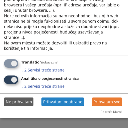
browsera i vašeg uređaja (npr. IP adresa uređaja, varijable o
Prateći dokumenti
sesiji unutar browsera, ...).
Neke od ovih informacija su nam neophodne i bez njih web
Odluka o pokretanju postupka nabavke goriva za 2026.g
stranica ne bi mogla fukcionisati u svom punom obimu, dok
neke nisu prijeko neophodne a služe za dodatne stvari (npr.
procjenu nivoa posjećenosti, budućeg usavršavanja
stranice...).
147
PREGLEDA
Na ovom mjestu možete dozvoliti ili uskratiti pravo na
korištenje tih informacija.
Translation
(obavezna)
↓
2
Servisi treće strane
Analitika o posjećenosti stranica
↓
2
Servisi treće strane
Ne prihvatam
Prihvatam odabrane
Prihvatam sve
Pokreće Klaro!