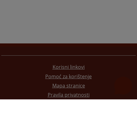
Korisni linkovi
Pomoć za korištenje
Mapa stranice
Pravila privatnosti
Redizajn web stranice je finansirala Evropska unija. Za njen sadržaj isključivo je odgovorno
Visoko sudsko i tužilačko vijeće BiH i ona ne odražava nužno stavove Evropske unije.