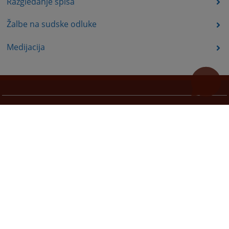
Razgledanje spisa
Žalbe na sudske odluke
Medijacija
Korisni linkovi
Pomoć za korištenje
Mapa stranice
Pravila privatnosti
Redizajn web stranice je finansirala Evropska unija. Za njen sadržaj isključivo je odgovorno
Visoko sudsko i tužilačko vijeće BiH i ona ne odražava nužno stavove Evropske unije.