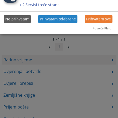
↓
2
Servisi treće strane
Ne prihvatam
Prihvatam odabrane
Prihvatam sve
Pokreće Klaro!
1 - 1 / 1
1
Radno vrijeme
Uvjerenja i potvrde
Ovjere i prepisi
Zemljišne knjige
Prijem pošte