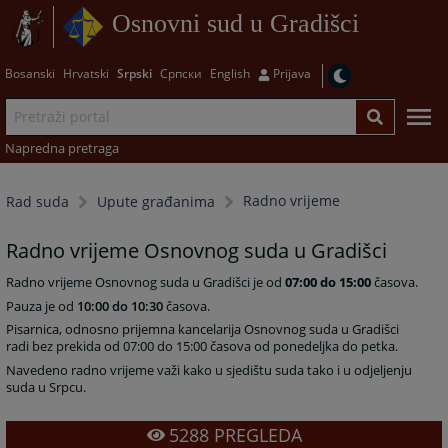
Osnovni sud u Gradišci
Bosanski
Hrvatski
Srpski
Српски
English
Prijava
Napredna pretraga
Radno vrijeme
Rad suda
Upute građanima
Radno vrijeme Osnovnog suda u Gradišci
Radno vrijeme Osnovnog suda u Gradišci je od
07:00 do 15:00
časova.
Pauza je od
10:00 do 10:30
časova.
Pisarnica, odnosno prijemna kancelarija Osnovnog suda u Gradišci
radi bez prekida od 07:00 do 15:00 časova od ponedeljka do petka.
Navedeno radno vrijeme važi kako u sjedištu suda tako i u odjeljenju
suda u Srpcu.
5288
PREGLEDA