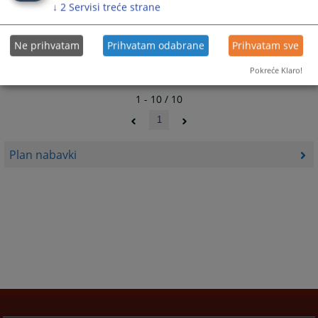
↓
2
Servisi treće strane
Plan javnih nabavki za 2017.godinu
20.04.2017.
Ne prihvatam
Prihvatam odabrane
Prihvatam sve
Pokreće Klaro!
1 - 10 / 10
1
Plan nabavki