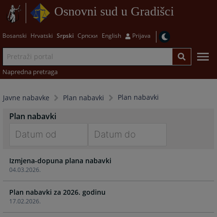
Osnovni sud u Gradišci
Bosanski
Hrvatski
Srpski
Српски
English
Prijava
Napredna pretraga
Plan nabavki
Javne nabavke
Plan nabavki
Plan nabavki
Navigate
Navigate
Izmjena-dopuna plana nabavki
forward
forward
04.03.2026.
to
to
interact
interact
Plan nabavki za 2026. godinu
with
with
17.02.2026.
the
the
calendar
calendar