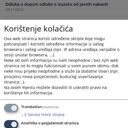
Odluka o dopuni odluke o izuzeću od javnih nabavki
and
and
28.11.2025.
select
select
a
a
Izmjena i dopuna Plana javnih nabavki za 2025. godinu
date.
date.
Korištenje kolačića
19.11.2025.
Press
Press
the
the
Ova web stranica koristi određene skripte koje mogu
Plan javnih nabavki za 2025.godinu
question
question
pohranjivati i koristiti određene informacije iz vašeg
30.01.2025.
mark
mark
browsera i vašeg uređaja (npr. IP adresa uređaja, varijable o
key
key
sesiji unutar browsera, ...).
Neke od ovih informacija su nam neophodne i bez njih web
Plan javnih nabavki 2021. godina
to
to
stranica ne bi mogla fukcionisati u svom punom obimu, dok
15.02.2021.
get
get
neke nisu prijeko neophodne a služe za dodatne stvari (npr.
the
the
procjenu nivoa posjećenosti, budućeg usavršavanja
Plan javnih nabavki za 2020. godinu
keyboard
keyboard
stranice...).
24.06.2020.
shortcuts
shortcuts
Na ovom mjestu možete dozvoliti ili uskratiti pravo na
for
for
korištenje tih informacija.
Plan javnih nabavki za 2019.godinu
changing
changing
22.02.2019.
dates.
dates.
Translation
(obavezna)
↓
2
Servisi treće strane
Plan javnih nabavki za 2018.godinu
16.02.2018.
Analitika o posjećenosti stranica