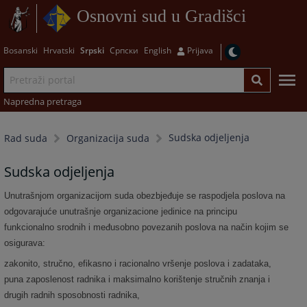
Osnovni sud u Gradišci
Bosanski
Hrvatski
Srpski
Српски
English
Prijava
Napredna pretraga
Sudska odjeljenja
Rad suda
Organizacija suda
Sudska odjeljenja
Unutrašnjom organizacijom suda obezbjeđuje se raspodjela poslova na
odgovarajuće unutrašnje organizacione jedinice na principu
funkcionalno srodnih i međusobno povezanih poslova na način kojim se
osigurava:
zakonito, stručno, efikasno i racionalno vršenje poslova i zadataka,
puna zaposlenost radnika i maksimalno korištenje stručnih znanja i
drugih radnih sposobnosti radnika,