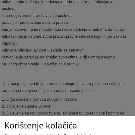
efikasno rukovođenje, koordiniranje rada i nadzor nad obavljanjem
poslova,
lična odgovornost za obavljanje poslova,
praćanje i proučavanje sudske prakse,
primjena savremenih metoda rada i obezbjeđenje strankama da na brz i
efikasan način ostvare svoja prava i pravne interese koja im po zakonu
pripadaju,
primjena principa javnosti u skladu sa zakonom
i
ostvarivanje saradnje sa drugim subjektima u cilju omogućavanja
stručnog obrazovanja i usavršavanja radnika.
Za vršenje poslova kojima se osiguravaju uslovi za pravilan i zakonit
rad suda obrazuju se slijedeće organizacione jedinice:
1. Organizaciona jedinica sudijskih poslova
2. Odjeljenje sudske uprave
3. Odjeljenje za računovodstvene, administrativno-tehničke i pomoćne
poslove
Korištenje kolačića