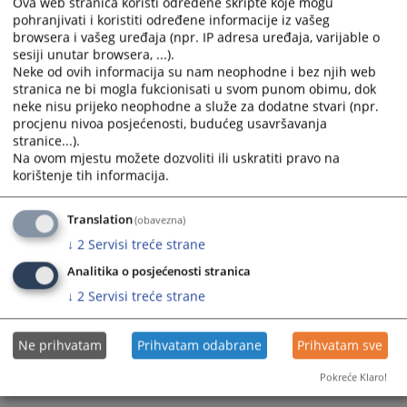
Ova web stranica koristi određene skripte koje mogu
Poslove iz djelokruga rada organizacione jedinice sudijskih poslova
pohranjivati i koristiti određene informacije iz vašeg
obavljaju:
browsera i vašeg uređaja (npr. IP adresa uređaja, varijable o
a) Krivično odjeljenje,
sesiji unutar browsera, ...).
Neke od ovih informacija su nam neophodne i bez njih web
b) Građansko odjeljenje (parnični, vanparnični i izvršni referat),
stranica ne bi mogla fukcionisati u svom punom obimu, dok
c) Prekršajno odjeljenje.
neke nisu prijeko neophodne a služe za dodatne stvari (npr.
procjenu nivoa posjećenosti, budućeg usavršavanja
stranice...).
Više informacija možete naći u Pravilniku o unutrašnjoj organizaciji i
Na ovom mjestu možete dozvoliti ili uskratiti pravo na
sistematizaciji radnih mjesta u Osnovnom sudu u Gradišci, a koji se
korištenje tih informacija.
nalazi u "Akti suda".
Translation
(obavezna)
↓
2
Servisi treće strane
1440
PREGLEDA
Analitika o posjećenosti stranica
↓
2
Servisi treće strane
Ne prihvatam
Prihvatam odabrane
Prihvatam sve
Pokreće Klaro!