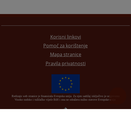
Korisni linkovi
Pomoć za korištenje
Mapa stranice
Pravila privatnosti
Redizajn web stranice je finansirala Evropska unija. Za njen sadržaj isključivo je odgovorno
Visoko sudsko i tužilačko vijeće BiH i ona ne odražava nužno stavove Evropske unije.
© 2021
Visoki sudski i tužilački savjet