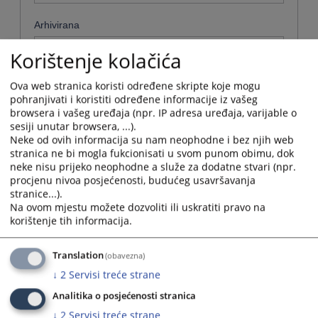
Arhivirana
Ne
Korištenje kolačića
Datum od
Ova web stranica koristi određene skripte koje mogu
pohranjivati i koristiti određene informacije iz vašeg
browsera i vašeg uređaja (npr. IP adresa uređaja, varijable o
sesiji unutar browsera, ...).
Navigate
Neke od ovih informacija su nam neophodne i bez njih web
forward
Datum do
stranica ne bi mogla fukcionisati u svom punom obimu, dok
to
neke nisu prijeko neophodne a služe za dodatne stvari (npr.
interact
procjenu nivoa posjećenosti, budućeg usavršavanja
with
Navigate
stranice...).
the
forward
Sortiraj po
Na ovom mjestu možete dozvoliti ili uskratiti pravo na
calendar
to
korištenje tih informacija.
and
interact
Odaberi...
select
with
a
the
Translation
(obavezna)
date.
Napredne stavke
calendar
↓
2
Servisi treće strane
Press
and
the
select
Analitika o posjećenosti stranica
Pretraži
question
a
↓
2
Servisi treće strane
mark