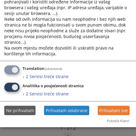
pohranjivati i koristiti određene informacije iz vašeg
select
select
browsera i vašeg uređaja (npr. IP adresa uređaja, varijable o
a
a
sesiji unutar browsera, ...).
date.
date.
Neke od ovih informacija su nam neophodne i bez njih web
stranica ne bi mogla fukcionisati u svom punom obimu, dok
Press
Press
neke nisu prijeko neophodne a služe za dodatne stvari (npr.
the
the
procjenu nivoa posjećenosti, budućeg usavršavanja
question
question
stranice...).
mark
mark
Na ovom mjestu možete dozvoliti ili uskratiti pravo na
key
key
korištenje tih informacija.
to
to
get
get
Translation
(obavezna)
the
the
↓
2
Servisi treće strane
keyboard
keyboard
shortcuts
shortcuts
Analitika o posjećenosti stranica
for
for
↓
2
Servisi treće strane
changing
changing
dates.
dates.
Ne prihvatam
Prihvatam odabrane
Prihvatam sve
Pokreće Klaro!
1 - 2 / 2