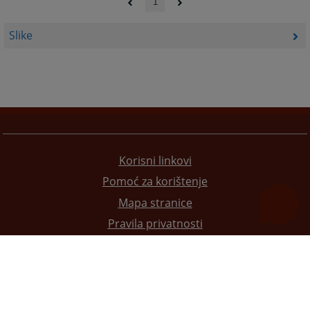
1
Slike
Korisni linkovi
Pomoć za korištenje
Mapa stranice
Pravila privatnosti
Redizajn web stranice je finansirala Evropska unija. Za njen sadržaj isključivo je odgovorno
Visoko sudsko i tužilačko vijeće BiH i ona ne odražava nužno stavove Evropske unije.