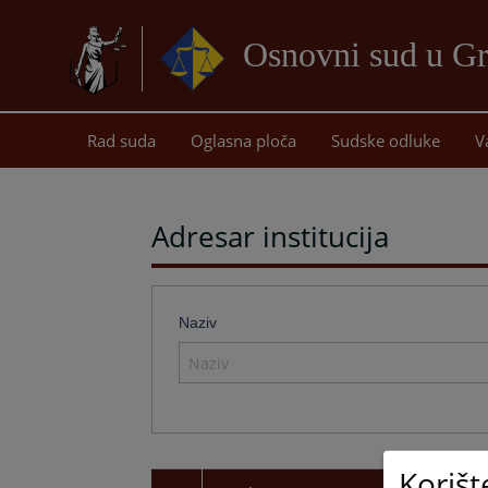
Osnovni sud u Gr
Rad suda
Oglasna ploča
Sudske odluke
V
Adresar institucija
Naziv
Korišt