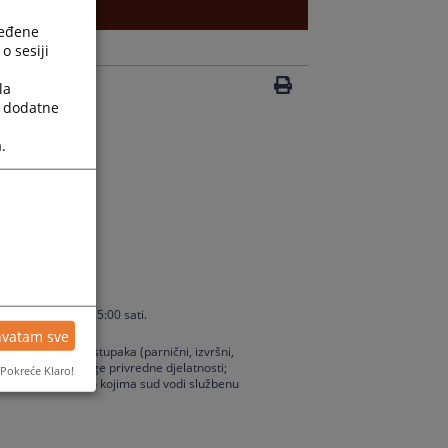
ređene
o sesiji
la
a dodatne
.
nu od 07:00 do 15:00 sati.
hvatam sve
enju sudskih postupaka (parnični, izvršni,
trgovačke ili druge privredne djelatnosti;
Pokreće Klaro!
ma; Sve potvrde o kojima sud vodi službenu