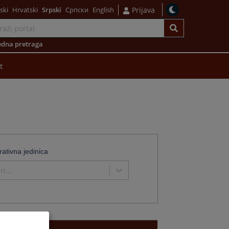
ski
Hrvatski
Srpski
Српски
English
Prijava
dna pretraga
t
rativna jedinica
i...