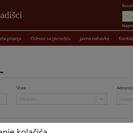
Bosan
adišci
Idi
na
Napre
sadržaj
aša pitanja
Odnosi sa javnošću
Javne nabavke
Kontak
Vrsta
Administ
Odaberi...
Odaber
enje kolačića