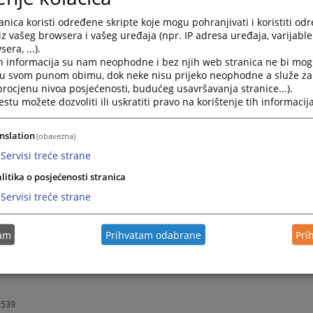
nica koristi određene skripte koje mogu pohranjivati i koristiti od
iz vašeg browsera i vašeg uređaja (npr. IP adresa uređaja, varijable 
era, ...).
h informacija su nam neophodne i bez njih web stranica ne bi mog
i u svom punom obimu, dok neke nisu prijeko neophodne a služe z
enje u Srpcu: Danka Mitrova br. 4, 78420 Srbac
 procjenu nivoa posjećenosti, budućeg usavršavanja stranice...).
tu možete dozvoliti ili uskratiti pravo na korištenje tih informacija
nslation
(obavezna)
vosudje.ba
Servisi treće strane
e.ba
litika o posjećenosti stranica
Servisi treće strane
etvrtka od 8,00 do 10 časova. Sve potvrde se izdaju svakim radnim danom u vreme
tam
Prihvatam odabrane
Pri
tupka; Uvjerenje o nevođenju prekršajnog postupka; Uvjerenja o vođenju ili nevođ
novčanih kazni i prekršajne evidencije; Uvjerenje o neizricanju zabrane obavljanja 
trebu u inostranstvu; CMS - potvrda prijema dokumenta u svim sudskim postupci
 539