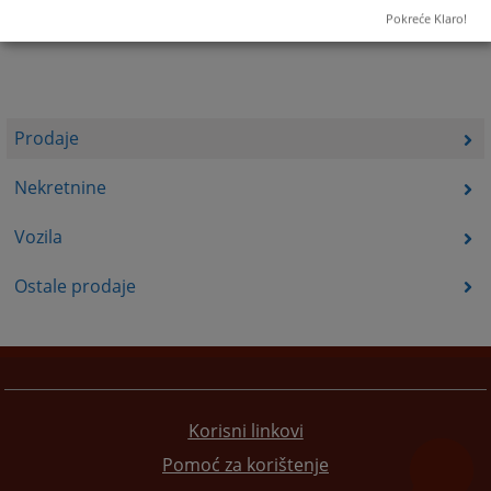
Pokreće Klaro!
Prodaje
Nekretnine
Vozila
Ostale prodaje
Korisni linkovi
Pomoć za korištenje