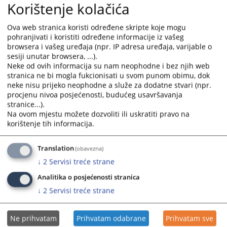
Korištenje kolačića
Ova web stranica koristi određene skripte koje mogu
pohranjivati i koristiti određene informacije iz vašeg
browsera i vašeg uređaja (npr. IP adresa uređaja, varijable o
sesiji unutar browsera, ...).
Neke od ovih informacija su nam neophodne i bez njih web
stranica ne bi mogla fukcionisati u svom punom obimu, dok
Trenutno nema vijesti
neke nisu prijeko neophodne a služe za dodatne stvari (npr.
procjenu nivoa posjećenosti, budućeg usavršavanja
stranice...).
Na ovom mjestu možete dozvoliti ili uskratiti pravo na
korištenje tih informacija.
Translation
(obavezna)
↓
2
Servisi treće strane
Analitika o posjećenosti stranica
↓
2
Servisi treće strane
Ne prihvatam
Prihvatam odabrane
Prihvatam sve