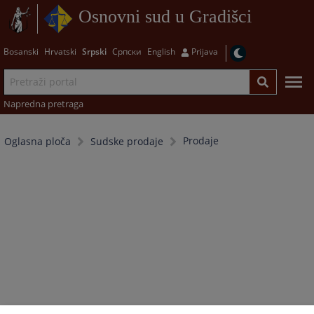
Osnovni sud u Gradišci
Bosanski
Hrvatski
Srpski
Српски
English
Prijava
Napredna pretraga
Prodaje
Oglasna ploča
Sudske prodaje