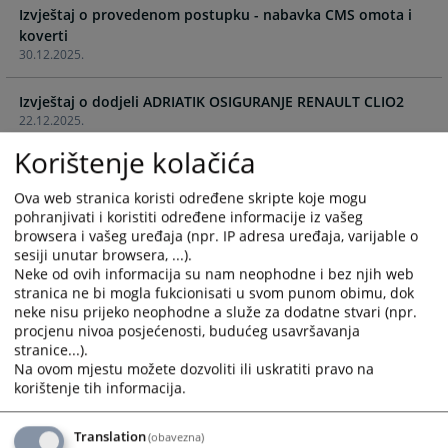
Izvještaj o provedenom postupku - nabavka CMS omota i
and
and
koverti
select
select
30.12.2025.
a
a
date.
date.
Izvještaj o dodjeli ADRIATIK OSIGURANJE RENAULT CLIO2
Press
Press
22.12.2025.
the
the
question
question
Korištenje kolačića
Izvještaj o dodjeli ugovora AS MARKETU
mark
mark
12.12.2025.
key
key
Ova web stranica koristi određene skripte koje mogu
to
to
pohranjivati i koristiti određene informacije iz vašeg
IZVJEŠTAJ O PROVEDENOM POSTUPKU JAVNE NABAVKE -
get
get
browsera i vašeg uređaja (npr. IP adresa uređaja, varijable o
Hotelski smještaj
sesiji unutar browsera, ...).
the
the
24.11.2025.
Neke od ovih informacija su nam neophodne i bez njih web
keyboard
keyboard
stranica ne bi mogla fukcionisati u svom punom obimu, dok
shortcuts
shortcuts
neke nisu prijeko neophodne a služe za dodatne stvari (npr.
IZVJEŠTAJ O PROVEDENOM POSTUPKU JAVNE NABAVKE -
for
for
procjenu nivoa posjećenosti, budućeg usavršavanja
Edukacija sudija
changing
changing
stranice...).
19.11.2025.
dates.
dates.
Na ovom mjestu možete dozvoliti ili uskratiti pravo na
korištenje tih informacija.
Izvještaj o provedenom postupku - kolektivno osiguranje i
osiguranje imovine
Translation
(obavezna)
17.11.2025.