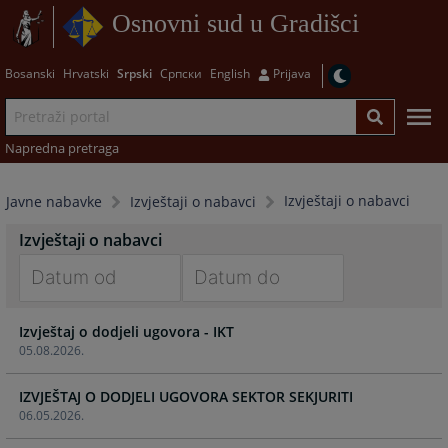
Osnovni sud u Gradišci
Bosanski
Hrvatski
Srpski
Српски
English
Prijava
Napredna pretraga
Izvještaji o nabavci
Javne nabavke
Izvještaji o nabavci
Izvještaji o nabavci
Navigate
Navigate
Izvještaj o dodjeli ugovora - IKT
forward
forward
05.08.2026.
to
to
interact
interact
IZVJEŠTAJ O DODJELI UGOVORA SEKTOR SEKJURITI
with
with
06.05.2026.
the
the
calendar
calendar