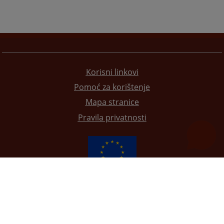
Korisni linkovi
Pomoć za korištenje
Mapa stranice
Pravila privatnosti
Redizajn web stranice je finansirala Evropska unija. Za njen sadržaj isključivo je odgovorno
Visoko sudsko i tužilačko vijeće BiH i ona ne odražava nužno stavove Evropske unije.