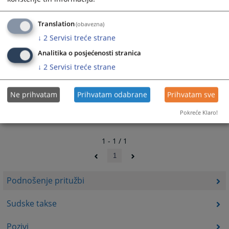
Linkovi
VSTV
Translation
(obavezna)
↓
2
Servisi treće strane
Analitika o posjećenosti stranica
↓
2
Servisi treće strane
Ne prihvatam
Prihvatam odabrane
Prihvatam sve
Pokreće Klaro!
1 - 1 / 1
1
Podnošenje pritužbi
Sudske takse
Pozivi