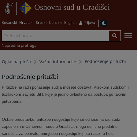
Osnovni sud u Gradišci
Bosanski
Hrvatski
Srpski
Српски
English
Prijava
Napredna pretraga
Podnošenje pritužbi
Oglasna ploča
Važne informacije
Podnošenje pritužbi
Pritužbe na rad i ponašanje sudija možete dostaviti Visokom sudskom i
tužilačkom savjetu BiH, koje je jedino ovlašteno da postupa po takvim
pritužbama.
Ostale predstavke, pritužbe i sugestije koje se odnose na rad suda i
zaposlenih u Osnovnom sudu u Gradišci, mogu se lično predati u
sandučić za pohvale, primjedbe i sugestije koji se nalazi u holu