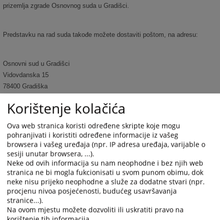
prizemlja zgrade Osnovnog suda u Gradišci.
Predstavku na rad suda takođe možete dostaviti poštom, na adresu:
Osnovni sud u Gradišci
Vidovdanska 15
78400 Gradiška
Republika Srpska
Korištenje kolačića
Bosna i Hercegovina
Ova web stranica koristi određene skripte koje mogu
pohranjivati i koristiti određene informacije iz vašeg
browsera i vašeg uređaja (npr. IP adresa uređaja, varijable o
sesiji unutar browsera, ...).
4589
PREGLEDA
Neke od ovih informacija su nam neophodne i bez njih web
stranica ne bi mogla fukcionisati u svom punom obimu, dok
neke nisu prijeko neophodne a služe za dodatne stvari (npr.
procjenu nivoa posjećenosti, budućeg usavršavanja
stranice...).
Na ovom mjestu možete dozvoliti ili uskratiti pravo na
korištenje tih informacija.