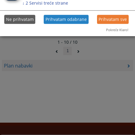
↓
2
Servisi treće strane
Plan javnih nabavki za 2017.godinu
20.04.2017.
Ne prihvatam
Prihvatam odabrane
Prihvatam sve
Pokreće Klaro!
1 - 10 / 10
1
Plan nabavki