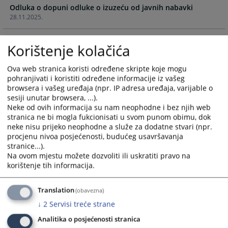
Odluka o dopuni odluke o izuzeću od javnih nabavki
and
and
28.11.2025.
select
select
a
a
Izmjena i dopuna Plana javnih nabavki za 2025. godinu
date.
date.
Korištenje kolačića
19.11.2025.
Press
Press
the
the
Ova web stranica koristi određene skripte koje mogu
Plan javnih nabavki za 2025.godinu
question
question
pohranjivati i koristiti određene informacije iz vašeg
30.01.2025.
mark
mark
browsera i vašeg uređaja (npr. IP adresa uređaja, varijable o
key
key
sesiji unutar browsera, ...).
Neke od ovih informacija su nam neophodne i bez njih web
Plan javnih nabavki 2021. godina
to
to
stranica ne bi mogla fukcionisati u svom punom obimu, dok
15.02.2021.
get
get
neke nisu prijeko neophodne a služe za dodatne stvari (npr.
the
the
procjenu nivoa posjećenosti, budućeg usavršavanja
Plan javnih nabavki za 2020. godinu
keyboard
keyboard
stranice...).
24.06.2020.
shortcuts
shortcuts
Na ovom mjestu možete dozvoliti ili uskratiti pravo na
for
for
korištenje tih informacija.
Plan javnih nabavki za 2019.godinu
changing
changing
22.02.2019.
dates.
dates.
Translation
(obavezna)
↓
2
Servisi treće strane
Plan javnih nabavki za 2018.godinu
16.02.2018.
Analitika o posjećenosti stranica