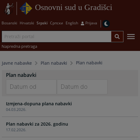
Osnovni sud u Gradišci
Bosanski
Hrvatski
Srpski
Српски
English
Prijava
Napredna pretraga
Plan nabavki
Javne nabavke
Plan nabavki
Plan nabavki
Navigate
Navigate
Izmjena-dopuna plana nabavki
forward
forward
04.03.2026.
to
to
interact
interact
Plan nabavki za 2026. godinu
with
with
17.02.2026.
the
the
calendar
calendar