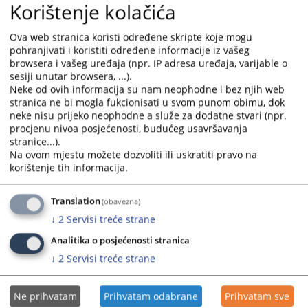
Korištenje kolačića
Ova web stranica koristi određene skripte koje mogu
pohranjivati i koristiti određene informacije iz vašeg
browsera i vašeg uređaja (npr. IP adresa uređaja, varijable o
sesiji unutar browsera, ...).
Neke od ovih informacija su nam neophodne i bez njih web
stranica ne bi mogla fukcionisati u svom punom obimu, dok
Trenutno nema vijesti
neke nisu prijeko neophodne a služe za dodatne stvari (npr.
procjenu nivoa posjećenosti, budućeg usavršavanja
stranice...).
Na ovom mjestu možete dozvoliti ili uskratiti pravo na
korištenje tih informacija.
Translation
(obavezna)
↓
2
Servisi treće strane
Analitika o posjećenosti stranica
↓
2
Servisi treće strane
Ne prihvatam
Prihvatam odabrane
Prihvatam sve