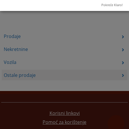
Pokreće Klaro!
Prodaje
Nekretnine
Vozila
Ostale prodaje
Korisni linkovi
Pomoć za korištenje