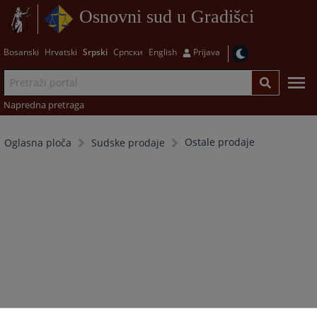
Osnovni sud u Gradišci
Bosanski
Hrvatski
Srpski
Српски
English
Prijava
Napredna pretraga
Ostale prodaje
Oglasna ploča
Sudske prodaje