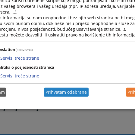
nica koristi određene skripte koje mogu pohranjivati i koristiti od
enja njihovih prava i obaveza, i na taj način olakšava njihov
iz vašeg browsera i vašeg uređaja (npr. IP adresa uređaja, varijable 
om postupku. Pored ovoga, oštećenima je na raspolaganju i
era, ...).
njen podnošenju imovinsko-pravnog zahtjeva u okviru krivi
h informacija su nam neophodne i bez njih web stranica ne bi mog
a ovog uputstva i obrasca ima za cilj olakšati ostvarivanje 
i u svom punom obimu, dok neke nisu prijeko neophodne a služe z
 procjenu nivoa posjećenosti, budućeg usavršavanja stranice...).
om postupku u BiH, te pružiti podršku oštećenima kroz osi
tu možete dozvoliti ili uskratiti pravo na korištenje tih informacija
nih informacija o njihovom pravnom položaju.
nslation
(obavezna)
Servisi treće strane
litika o posjećenosti stranica
Servisi treće strane
tam
Prihvatam odabrane
Pri
 trenutno nema promotivnih mater
jenjenih javnosti.