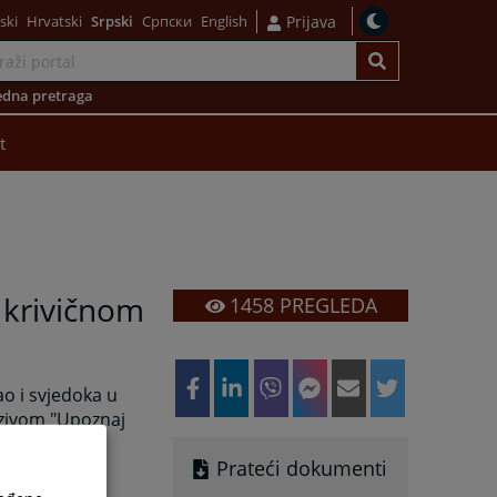
ski
Hrvatski
Srpski
Српски
English
Prijava
dna pretraga
t
u krivičnom
1458
PREGLEDA
ao i svjedoka u
azivom "Upoznaj
Prateći dokumenti
a i konkretna