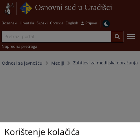
Osnovni sud u Gradišci
Bosanski
Hrvatski
Srpski
Српски
English
Prijava
Napredna pretraga
Zahtjevi za medijska obraćanja
Odnosi sa javnošću
Mediji
Korištenje kolačića