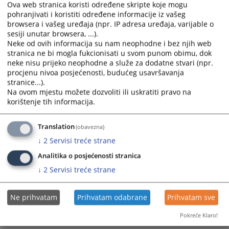
Ova web stranica koristi određene skripte koje mogu
pohranjivati i koristiti određene informacije iz vašeg
browsera i vašeg uređaja (npr. IP adresa uređaja, varijable o
sesiji unutar browsera, ...).
Neke od ovih informacija su nam neophodne i bez njih web
stranica ne bi mogla fukcionisati u svom punom obimu, dok
neke nisu prijeko neophodne a služe za dodatne stvari (npr.
Trenutno nema vijesti
procjenu nivoa posjećenosti, budućeg usavršavanja
stranice...).
Na ovom mjestu možete dozvoliti ili uskratiti pravo na
korištenje tih informacija.
Translation
(obavezna)
↓
2
Servisi treće strane
Analitika o posjećenosti stranica
↓
2
Servisi treće strane
Ne prihvatam
Prihvatam odabrane
Prihvatam sve
Pokreće Klaro!