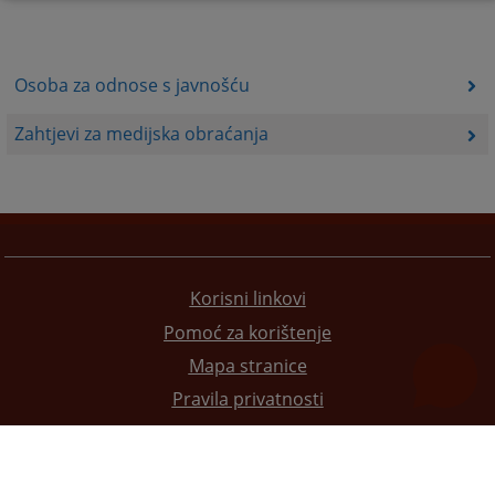
Osoba za odnose s javnošću
Zahtjevi za medijska obraćanja
Korisni linkovi
Pomoć za korištenje
Mapa stranice
Pravila privatnosti