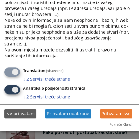
pohranjivati i koristiti određene informacije iz vašeg
browsera i vašeg uređaja (npr. IP adresa uređaja, varijable o
sesiji unutar browsera, ...).
Način sastavljanja testamenta (oporuke)
Neke od ovih informacija su nam neophodne i bez njih web
stranica ne bi mogla fukcionisati u svom punom obimu, dok
neke nisu prijeko neophodne a služe za dodatne stvari (npr.
procjenu nivoa posjećenosti, budućeg usavršavanja
Kako pohraniti testament?
stranice...).
Na ovom mjestu možete dozvoliti ili uskratiti pravo na
korištenje tih informacija.
Način pohrane testamenta (suske oporuke) kod suda
Translation
(obavezna)
Kako podnijeti zahtjev za pristup
↓
2
Servisi treće strane
informacijama?
Analitika o posjećenosti stranica
↓
2
Servisi treće strane
Način podnošenja zahtjeva za pristup informacijama
Općinskom sudu u Velikoj Kladuši
17.09.2009.
Ne prihvatam
Prihvatam odabrane
Prihvatam sve
Pokreće Klaro!
Kako pokrenuti postupak zaostavštine?