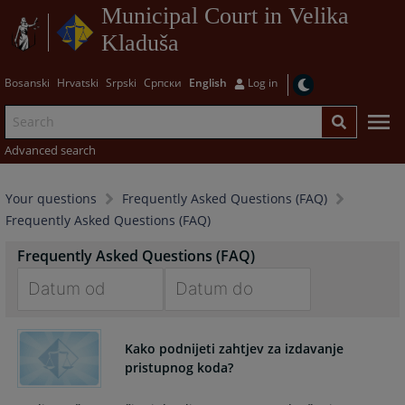
Municipal Court in Velika
Kladuša
Bosanski
Hrvatski
Srpski
Српски
English
Log in
Advanced search
Your questions
Frequently Asked Questions (FAQ)
Frequently Asked Questions (FAQ)
Frequently Asked Questions (FAQ)
Navigate
Navigate
forward
forward
Kako podnijeti zahtjev za izdavanje
to
to
pristupnog koda?
interact
interact
with
with