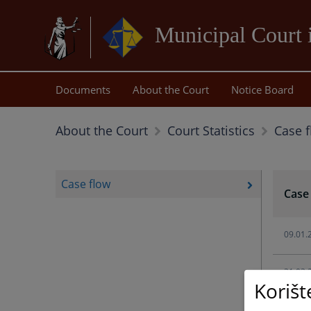
Municipal Court 
Documents
About the Court
Notice Board
Case 
About the Court
Court Statistics
Case flow
Case
09.01.
31.03.
Korišt
20.08.