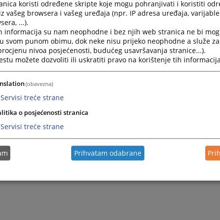
nica koristi određene skripte koje mogu pohranjivati i koristiti od
iz vašeg browsera i vašeg uređaja (npr. IP adresa uređaja, varijable 
era, ...).
2009.
Izvještaj o radu suda u 2008. godini
h informacija su nam neophodne i bez njih web stranica ne bi mog
i u svom punom obimu, dok neke nisu prijeko neophodne a služe z
 procjenu nivoa posjećenosti, budućeg usavršavanja stranice...).
tu možete dozvoliti ili uskratiti pravo na korištenje tih informacija
nslation
(obavezna)
Servisi treće strane
litika o posjećenosti stranica
Servisi treće strane
tam
Prihvatam odabrane
Pri