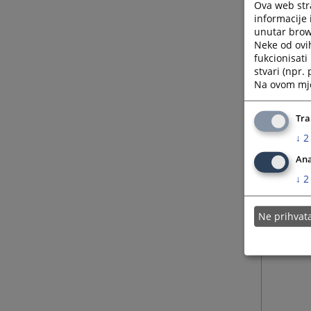
Ova web stra
informacije 
unutar brows
20.08.
Neke od ovi
fukcionisat
stvari (npr.
Na ovom mjes
Tra
↓
2
Ana
↓
2
Ne prihva