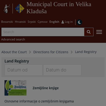
Municipal Court in Velika
Kladuša
Bosanski
Hrvatski
Srpski
Српски
English
Log in
Advanced search
Land Registry
About the Court
Directions for Citizens
Land Registry
Navigate
Navigate
forward
forward
Zemljišne knjige
to
to
interact
interact
with
with
Osnovne informacije o zemljišnim knjigama
the
the