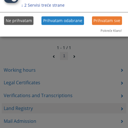
↓
2
Servisi treće strane
Ne prihvatam
Prihvatam odabrane
Prihvatam sve
Pokreće Klaro!
1 - 1 / 1
1
Working hours
Legal Certificates
Verifications and Transcriptions
Land Registry
Mail Admission