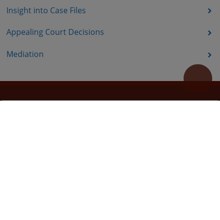
Insight into Case Files
Appealing Court Decisions
Mediation
Useful links
Pomoc za koristenje
Site Map
The redesign of the website was funded by the European Union. It is solely responsible for its content
the High Judicial and Prosecutorial Council of BiH also does not necessarily reflect the views of the
European Union.