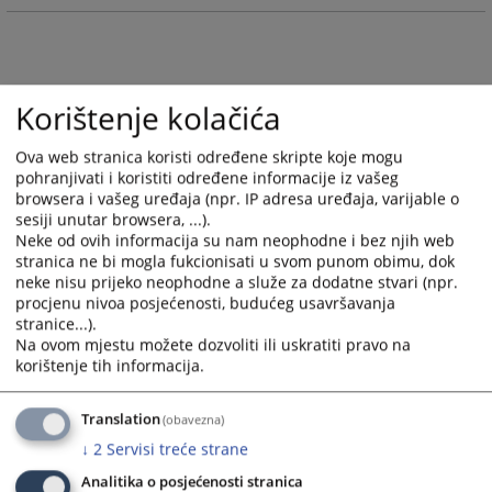
calendar
calendar
and
and
select
select
a
a
Korištenje kolačića
date.
date.
Press
Press
Ova web stranica koristi određene skripte koje mogu
the
the
pohranjivati i koristiti određene informacije iz vašeg
question
question
browsera i vašeg uređaja (npr. IP adresa uređaja, varijable o
mark
mark
sesiji unutar browsera, ...).
key
key
Neke od ovih informacija su nam neophodne i bez njih web
to
to
stranica ne bi mogla fukcionisati u svom punom obimu, dok
get
get
neke nisu prijeko neophodne a služe za dodatne stvari (npr.
the
the
procjenu nivoa posjećenosti, budućeg usavršavanja
stranice...).
keyboard
keyboard
Na ovom mjestu možete dozvoliti ili uskratiti pravo na
shortcuts
shortcuts
korištenje tih informacija.
for
for
changing
changing
Translation
(obavezna)
dates.
dates.
↓
2
Servisi treće strane
Analitika o posjećenosti stranica