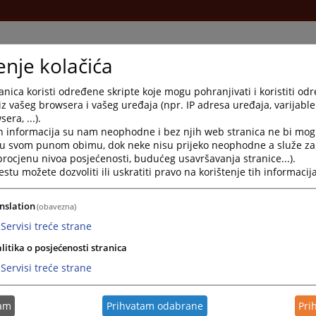
enje kolačića
i
nica koristi određene skripte koje mogu pohranjivati i koristiti od
iz vašeg browsera i vašeg uređaja (npr. IP adresa uređaja, varijable 
era, ...).
h informacija su nam neophodne i bez njih web stranica ne bi mog
a@pravosudje.ba
i u svom punom obimu, dok neke nisu prijeko neophodne a služe z
 procjenu nivoa posjećenosti, budućeg usavršavanja stranice...).
osudje.ba
tu možete dozvoliti ili uskratiti pravo na korištenje tih informacija
16:00 - petak: 07:30 do 15:30
nslation
(obavezna)
nju; Uvjerenje o nekažnjavanju (prekršajno odjeljenje); Uvjerenje o nepostojanju
Servisi treće strane
ljišnoknjižnog ureda; zemljišnoknjižni izvadak
litika o posjećenosti stranica
ć - Sekretar suda
Servisi treće strane
 - lokal 27
kajdic@pravosudje.ba
tam
Prihvatam odabrane
Pri
 suda