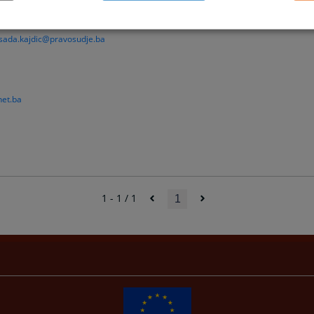
75 281 - lokal 27
sada.kajdic@pravosudje.ba
net.ba
1 - 1 / 1
1