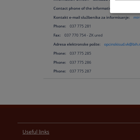
Contact phone of the information officer:
037 7
Kontakt e-mail službenika za informisanje:
mir
Phone:
037 775 281
Fax:
037 770 754 - ZK ured
Adresa elektronske pošte:
opcinskisud.vk@bih.
Phone:
037 775 285
Phone:
037 775 286
Phone:
037 775 287
Useful links