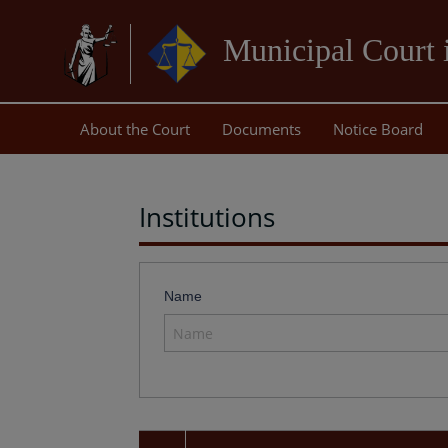
Municipal Court 
About the Court
Documents
Notice Board
Institutions
Name