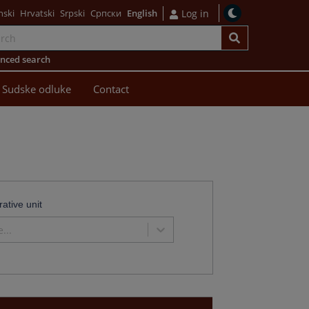
nski
Hrvatski
Srpski
Српски
English
Log in
nced search
Sudske odluke
Contact
rative unit
...