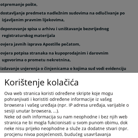
- otpremanje pošte,
- dostavljanje predmeta nadležnim sudovima na odlučivanje po
izjavljenim pravnim lijekovima,
- deponovanje spisa u arhivu i uništavanje bezvrijednog
registraturskog materijala
- ovjera javnih isprava Apostille pečatom,
- ovjera potpisa stranaka na kupoprodajnim i darovnim
ugovorima o prometu nekretnina,
- izdavanje uvjerenja o činjenicama o kojima sud vodi evidenciju
(vidi Uvjerenja i potvrde).
Korištenje kolačića
Ove poslove obavljaju zaposleni na radnim mjestima Referenta za
Ova web stranica koristi određene skripte koje mogu
pohranjivati i koristiti određene informacije iz vašeg
unos dokumenata, Referenta za upravljanje predmetima i Referenta
browsera i vašeg uređaja (npr. IP adresa uređaja, varijable o
za otpremu pošte.
sesiji unutar browsera, ...).
Neke od ovih informacija su nam neophodne i bez njih web
stranica ne bi mogla fukcionisati u svom punom obimu, dok
Sudska pisarnica smještena je u prizemlju zgrade suda u kancelariji
neke nisu prijeko neophodne a služe za dodatne stvari (npr.
broj
3
, a
kontakt telefon je
037 / 775 - 285
procjenu nivoa posjećenosti, budućeg usavršavanja