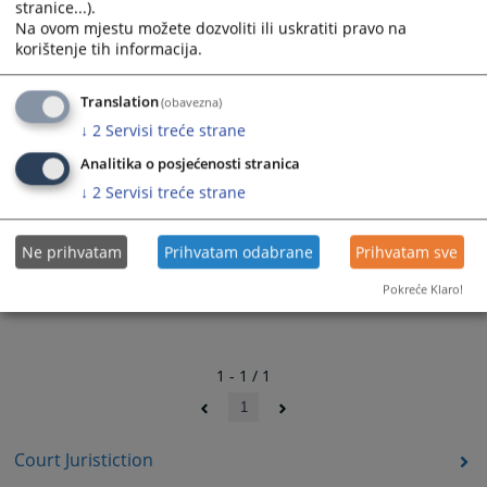
stranice...).
1798
VIEWS
Na ovom mjestu možete dozvoliti ili uskratiti pravo na
korištenje tih informacija.
Translation
(obavezna)
↓
2
Servisi treće strane
Analitika o posjećenosti stranica
↓
2
Servisi treće strane
Ne prihvatam
Prihvatam odabrane
Prihvatam sve
Pokreće Klaro!
1 - 1 / 1
1
Court Juristiction