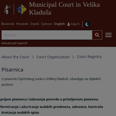
Municipal Court in Velika
Kladuša
Bosanski
Hrvatski
Srpski
Српски
English
Log in
Advanced search
Court Registry
About the Court
Court Organization
Pisarnica
U pisarnici Općinskog suda u Velikoj Kladuši
obavljaju se slijedeći
poslovi:
- prijem pismena i izdavanje potvrde o primljenom pismenu
- formiranje i ažuriranje sudskih predmeta, odnosno, kontrola
kretanja sudskih spisa