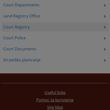
Court Departments
Land Registry Office
Court Registry
Court Police
Court Documents
Strateško planiranje
Useful links
Pomoc za koristenje
Site Map