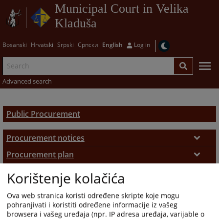
Municipal Court in Velika
Kladuša
Bosanski
Hrvatski
Srpski
Српски
English
Log in
Advanced search
Public Procurement
Procurement notices
Procurement notices
Procurement plan
Procurement plan
Procurement reports
Korištenje kolačića
Procurement reports
Decisions
Ova web stranica koristi određene skripte koje mogu
pohranjivati i koristiti određene informacije iz vašeg
Procurement decisions
browsera i vašeg uređaja (npr. IP adresa uređaja, varijable o