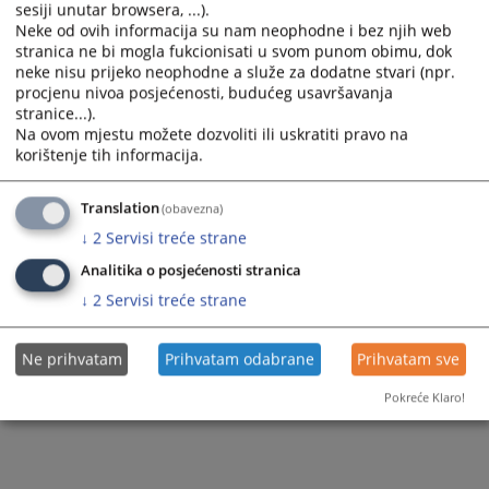
sesiji unutar browsera, ...).
Neke od ovih informacija su nam neophodne i bez njih web
stranica ne bi mogla fukcionisati u svom punom obimu, dok
neke nisu prijeko neophodne a služe za dodatne stvari (npr.
procjenu nivoa posjećenosti, budućeg usavršavanja
stranice...).
Na ovom mjestu možete dozvoliti ili uskratiti pravo na
korištenje tih informacija.
Translation
(obavezna)
↓
2
Servisi treće strane
Analitika o posjećenosti stranica
↓
2
Servisi treće strane
Ne prihvatam
Prihvatam odabrane
Prihvatam sve
Pokreće Klaro!