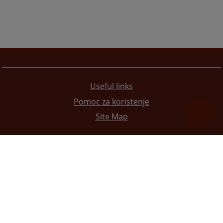
Useful links
Pomoc za koristenje
Site Map
The redesign of the website was funded by the European Union. It is solely responsible for its content
the High Judicial and Prosecutorial Council of BiH also does not necessarily reflect the views of the
European Union.