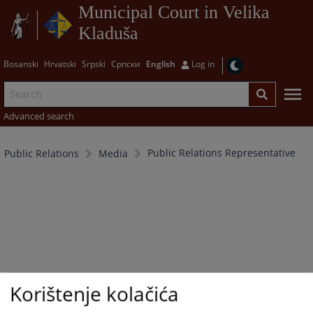
Municipal Court in Velika
Kladuša
Bosanski
Hrvatski
Srpski
Српски
English
Log in
Advanced search
Public Relations Representative
Public Relations
Media
Korištenje kolačića