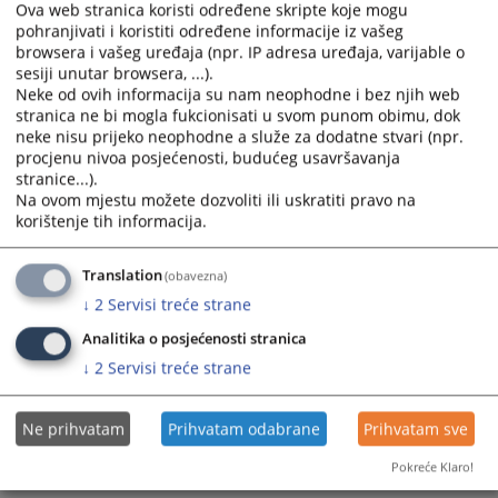
Ova web stranica koristi određene skripte koje mogu
pohranjivati i koristiti određene informacije iz vašeg
browsera i vašeg uređaja (npr. IP adresa uređaja, varijable o
sesiji unutar browsera, ...).
Neke od ovih informacija su nam neophodne i bez njih web
stranica ne bi mogla fukcionisati u svom punom obimu, dok
neke nisu prijeko neophodne a služe za dodatne stvari (npr.
procjenu nivoa posjećenosti, budućeg usavršavanja
Trenutno nema vijesti
stranice...).
Na ovom mjestu možete dozvoliti ili uskratiti pravo na
korištenje tih informacija.
Translation
(obavezna)
↓
2
Servisi treće strane
Analitika o posjećenosti stranica
↓
2
Servisi treće strane
Ne prihvatam
Prihvatam odabrane
Prihvatam sve
Pokreće Klaro!