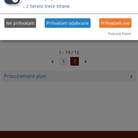
20.03.2019.
↓
2
Servisi treće strane
Plan nabavki za 2018. godinu
Ne prihvatam
Prihvatam odabrane
Prihvatam sve
23.04.2018.
Pokreće Klaro!
1 - 10 / 12
1
2
Procurement plan