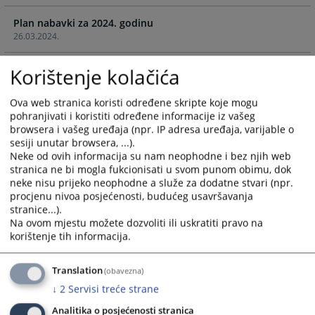
calendar
calendar
Plan nabavki za 2024. godinu
and
and
26.03.2024.
select
select
a
a
Privremeni Plan nabavki za period 01.01. do 31.03.2024.
Korištenje kolačića
date.
date.
godinu
Press
Press
29.01.2024.
the
the
Ova web stranica koristi određene skripte koje mogu
pohranjivati i koristiti određene informacije iz vašeg
question
question
browsera i vašeg uređaja (npr. IP adresa uređaja, varijable o
Plan nabavki za 2023. godinu
mark
mark
sesiji unutar browsera, ...).
25.04.2023.
key
key
Neke od ovih informacija su nam neophodne i bez njih web
to
to
stranica ne bi mogla fukcionisati u svom punom obimu, dok
Plan nabavki za 2022. godinu
get
get
neke nisu prijeko neophodne a služe za dodatne stvari (npr.
10.03.2022.
the
the
procjenu nivoa posjećenosti, budućeg usavršavanja
stranice...).
keyboard
keyboard
Plan nabavki za 2021. godinu
Na ovom mjestu možete dozvoliti ili uskratiti pravo na
shortcuts
shortcuts
korištenje tih informacija.
19.05.2021.
for
for
changing
changing
Plan nabavki za 2020. godinu
Translation
dates.
dates.
(obavezna)
09.04.2020.
↓
2
Servisi treće strane
Analitika o posjećenosti stranica
Plan nabavki za 2019. godinu