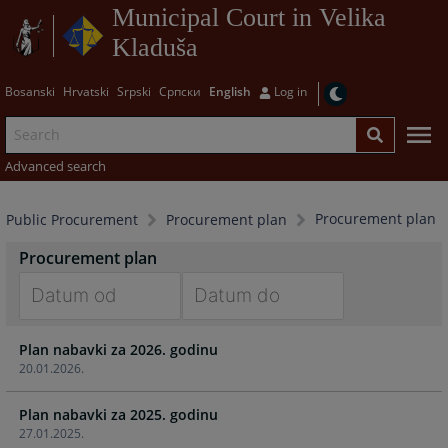
Municipal Court in Velika
Kladuša
Bosanski
Hrvatski
Srpski
Српски
English
Log in
Advanced search
Procurement plan
Public Procurement
Procurement plan
Procurement plan
Navigate
Navigate
Plan nabavki za 2026. godinu
forward
forward
20.01.2026.
to
to
interact
interact
Plan nabavki za 2025. godinu
with
with
27.01.2025.
the
the