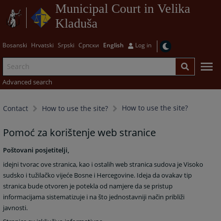
Municipal Court in Velika
Kladuša
Bosanski
Hrvatski
Srpski
Српски
English
Log in
Advanced search
How to use the site?
Contact
How to use the site?
Pomoć za korištenje web stranice
Poštovani posjetitelji,
idejni tvorac ove stranica, kao i ostalih web stranica sudova je Visoko
sudsko i tužilačko vijeće Bosne i Hercegovine. Ideja da ovakav tip
stranica bude otvoren je potekla od namjere da se pristup
informacijama sistematizuje i na što jednostavniji način približi
javnosti.