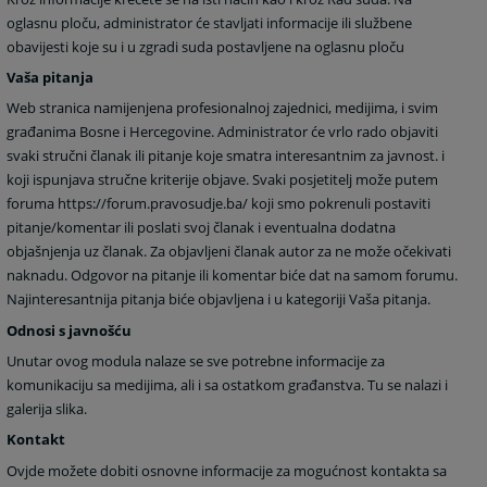
oglasnu ploču, administrator će stavljati informacije ili službene
obavijesti koje su i u zgradi suda postavljene na oglasnu ploču
Vaša pitanja
Web stranica namijenjena profesionalnoj zajednici, medijima, i svim
građanima Bosne i Hercegovine. Administrator će vrlo rado objaviti
svaki stručni članak ili pitanje koje smatra interesantnim za javnost. i
koji ispunjava stručne kriterije objave. Svaki posjetitelj može putem
foruma https://forum.pravosudje.ba/ koji smo pokrenuli postaviti
pitanje/komentar ili poslati svoj članak i eventualna dodatna
objašnjenja uz članak. Za objavljeni članak autor za ne može očekivati
naknadu. Odgovor na pitanje ili komentar biće dat na samom forumu.
Najinteresantnija pitanja biće objavljena i u kategoriji Vaša pitanja.
Odnosi s javnošću
Unutar ovog modula nalaze se sve potrebne informacije za
komunikaciju sa medijima, ali i sa ostatkom građanstva. Tu se nalazi i
galerija slika.
Kontakt
Ovjde možete dobiti osnovne informacije za mogućnost kontakta sa