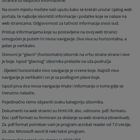
Stranice su isključivo informativne.
Na ovom mjestu možete naći uputu kako se kretati unutar cijelog web
portala, te najbolje iskoristiti informacije i podatke koje se nalaze na
web stranicama. Odgovornost za tačnost informacija snosi sud.
Pristup informacijama koje su postavljene na ovoj web stranici
omogućen je putem tri nivoa navigacije. Dva niva su horizontalna, a
jedan je vertikalni.
Osnovni je “glavni” (horizontalni) izbornik na vrhu strane strane i sive
je boje. Ispod “glavnog” izbornika prelazite na uža područja
. Sljedeći horizontalni nivo navigacije je crvene boje. Najniži nivo
navigacije je vertikalni i on je sa podlogom plave boje.
Ispod prva dva nivoa navigacije imate i informacijo o tome gdje se
trenutno nalazite.
Pojedinačno ćemo objasniti svaku kategoriju izbornika.
Dokumenti na web stranici su html i/ili .doc. odnosno .pdf. formatu.
Doc i pdf formati su formirani za skidanje sa web stranica (download).
Za .pdf format potreban vam je program acrobat reader od 7.0 verzije.
Za .doc Microsoft word ili neki tekst program.