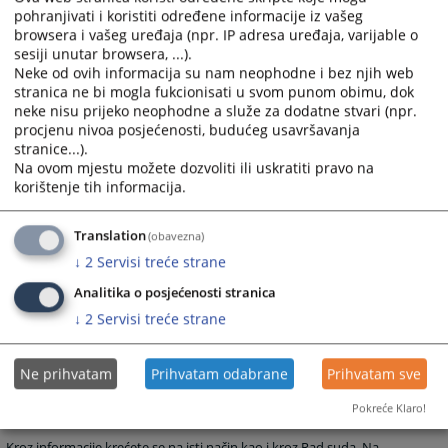
pohranjivati i koristiti određene informacije iz vašeg
najčešće postavljana sudu, a vezana su za rad suda ili druge aktivnosti
browsera i vašeg uređaja (npr. IP adresa uređaja, varijable o
vezane za sam sud.
sesiji unutar browsera, ...).
Grupa Raspored suđenja prikazuje detaljne informacije o suđenjima u
Neke od ovih informacija su nam neophodne i bez njih web
stranica ne bi mogla fukcionisati u svom punom obimu, dok
sudu za određeni vremenski period.
neke nisu prijeko neophodne a služe za dodatne stvari (npr.
Grupa Vijesti iz pravosuđa obuhvata informacije koje su vezane za
procjenu nivoa posjećenosti, budućeg usavršavanja
pravosuđe BiH u cjelini.
stranice...).
Na ovom mjestu možete dozvoliti ili uskratiti pravo na
Unutar svih grupa starije novosti i informacije osim onih koje su na
korištenje tih informacija.
naslovnici nisu zbrisane. Klikom na riječ “više” prebaciti će vas arhivu
aktuelnosti ili drugih informacija.
Translation
(obavezna)
Rad suda
↓
2
Servisi treće strane
Klikom na Rad suda otvoriti će vam se web stranicama sa svim
Analitika o posjećenosti stranica
novostima (arhivom) koje su vezane za rad suda.
↓
2
Servisi treće strane
Klikom na neku od kategorija možete dobiti informacije: o
dokumentima koje na sudu možete dobiti, o samoj organizaciji suda,
o statistici o protoku predmeta, o osnivanju suda, o uposlenicima
Ne prihvatam
Prihvatam odabrane
Prihvatam sve
suda
Pokreće Klaro!
Oglasna ploča
Kroz informacije krećete se na isti način kao i kroz Rad suda. Na