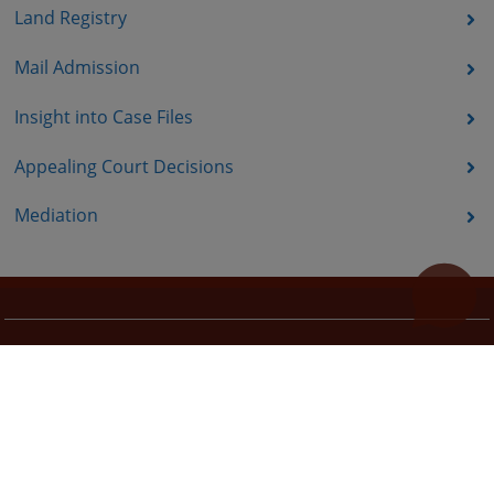
Land Registry
Mail Admission
Insight into Case Files
Appealing Court Decisions
Mediation
Useful links
Pomoc za koristenje
Site Map