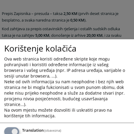
Prepis Zapisnika – presuda – taksa
2,50 KM
(prvih deset stranica je
besplatno, a svaka naredna stranica je
0,50 KM
).
Kod zahtjeva za prepis ostavinskih rješenja i ostalih sudskih odluka
taksa je na zahtjev
5,00 KM
, donošenje iz arhive
20,00 KM
, i za svaku
stranicu prepisa
5,00 KM
.
Korištenje kolačića
Ova web stranica koristi određene skripte koje mogu
2086
VIEWS
pohranjivati i koristiti određene informacije iz vašeg
browsera i vašeg uređaja (npr. IP adresa uređaja, varijable o
sesiji unutar browsera, ...).
Neke od ovih informacija su nam neophodne i bez njih web
stranica ne bi mogla fukcionisati u svom punom obimu, dok
neke nisu prijeko neophodne a služe za dodatne stvari (npr.
procjenu nivoa posjećenosti, budućeg usavršavanja
stranice...).
Na ovom mjestu možete dozvoliti ili uskratiti pravo na
korištenje tih informacija.
Translation
(obavezna)