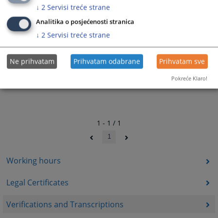
↓
2
Servisi treće strane
Analitika o posjećenosti stranica
↓
2
Servisi treće strane
Ne prihvatam
Prihvatam odabrane
Prihvatam sve
Pokreće Klaro!
1 - 1 / 1
1
Working hours
Legal Certificates
Verifications and Transcriptions