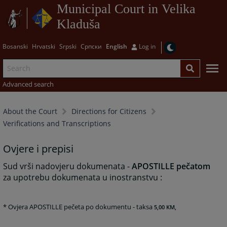
Municipal Court in Velika
Kladuša
Bosanski
Hrvatski
Srpski
Српски
English
Log in
Advanced search
About the Court
Directions for Citizens
Verifications and Transcriptions
Ovjere i prepisi
Sud vrši nadovjeru dokumenata -
APOSTILLE pečatom
za upotrebu dokumenata u inostranstvu :
* Ovjera APOSTILLE pečeta po dokumentu - taksa
5,00 KM,