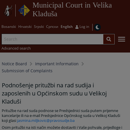
Municipal Court in Velika
Kladuša
Bosanski
Hrvatski
Srpski
Српски
English
Log in
Advanced search
Notice Board
Important Information
Submission of Complaints
Podnošenje pritužbi na rad sudija i
zaposlenih u Općinskom sudu u Velikoj
Kladuši
Pritužbe na rad suda podnose se Predsjednici suda putem prijemne
kancelarije ili na e-mail Predsjednice Općinskog suda u Velikoj Kladuši
koji glasi
jasmina.miljkovic@pravosudje.ba
Osim pritužbi na isti način možete dostaviti i Vaše pohvale, prijedloge i