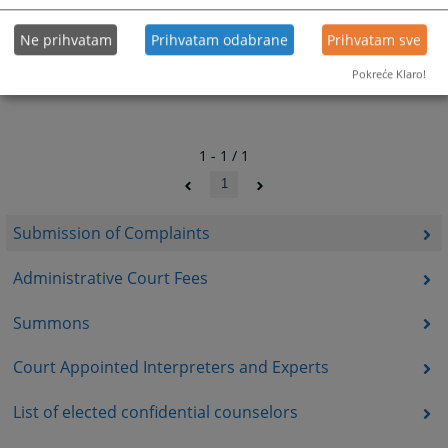
Ne prihvatam
Prihvatam odabrane
Prihvatam sve
Pokreće Klaro!
1 - 1 / 1
1
Submission of Complaints
Administrative Court Fees
Summons
Court Appointed Interpreters and Experts
List of elected confidential counselors