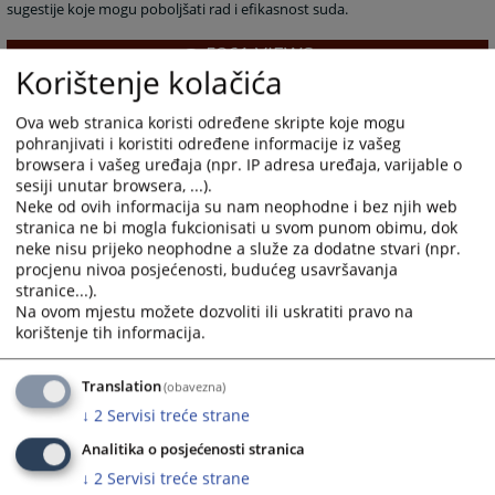
sugestije koje mogu poboljšati rad i efikasnost suda.
5361
VIEWS
Korištenje kolačića
Ova web stranica koristi određene skripte koje mogu
pohranjivati i koristiti određene informacije iz vašeg
browsera i vašeg uređaja (npr. IP adresa uređaja, varijable o
sesiji unutar browsera, ...).
Neke od ovih informacija su nam neophodne i bez njih web
stranica ne bi mogla fukcionisati u svom punom obimu, dok
neke nisu prijeko neophodne a služe za dodatne stvari (npr.
procjenu nivoa posjećenosti, budućeg usavršavanja
stranice...).
Na ovom mjestu možete dozvoliti ili uskratiti pravo na
korištenje tih informacija.
Translation
(obavezna)
↓
2
Servisi treće strane
Analitika o posjećenosti stranica
↓
2
Servisi treće strane