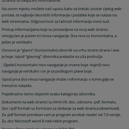
Stranice su isključivo informativne.
Na ovom mjestu možete naći uputu kako se kretati unutar cijelog web
portala, te najbolje iskoristiti informacije i podatke koje se nalaze na
web stranicama. Odgovornost za tačnost informacija snosi sud.
Pristup informacijama koje su postavljene na ovoj web stranici
omogućen je putem tri nivoa navigacije. Dva niva su horizontalna, a
jedan je vertikalni.
Osnovni je “glavni” (horizontalni) izbornik na vrhu strane strane i sive
je boje. Ispod “glavnog” izbornika prelazite na uža područja
. Sljedeći horizontalni nivo navigacije je crvene boje. Najniži nivo
navigacije je vertikalni i on je sa podlogom plave boje.
Ispod prva dva nivoa navigacije imate i informacijo o tome gdje se
trenutno nalazite.
Pojedinačno ćemo objasniti svaku kategoriju izbornika.
Dokumenti na web stranici su html i/ili .doc. odnosno .pdf. formatu.
Doc i pdf formati su formirani za skidanje sa web stranica (download).
Za .pdf format potreban vam je program acrobat reader od 7.0 verzije.
Za .doc Microsoft word ili neki tekst program.