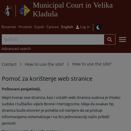
Municipal Court in Velika
Kladuša
Bosanski
Hrvatski
Srpski
Српски
English
Log in
Advanced search
How to use the site?
Contact
How to use the site?
Pomoć za korištenje web stranice
Poštovani posjetitelji,
idejni tvorac ove stranica, kao i ostalih web stranica sudova je Visoko
sudsko i tužilačko vijeće Bosne i Hercegovine. Ideja da ovakav tip
stranica bude otvoren je potekla od namjere da se pristup
informacijama sistematizuje i na što jednostavniji način približi
javnosti.