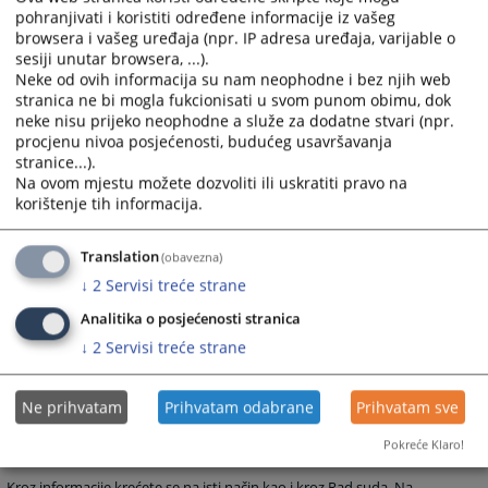
pohranjivati i koristiti određene informacije iz vašeg
najčešće postavljana sudu, a vezana su za rad suda ili druge aktivnosti
browsera i vašeg uređaja (npr. IP adresa uređaja, varijable o
vezane za sam sud.
sesiji unutar browsera, ...).
Grupa Raspored suđenja prikazuje detaljne informacije o suđenjima u
Neke od ovih informacija su nam neophodne i bez njih web
stranica ne bi mogla fukcionisati u svom punom obimu, dok
sudu za određeni vremenski period.
neke nisu prijeko neophodne a služe za dodatne stvari (npr.
Grupa Vijesti iz pravosuđa obuhvata informacije koje su vezane za
procjenu nivoa posjećenosti, budućeg usavršavanja
pravosuđe BiH u cjelini.
stranice...).
Na ovom mjestu možete dozvoliti ili uskratiti pravo na
Unutar svih grupa starije novosti i informacije osim onih koje su na
korištenje tih informacija.
naslovnici nisu zbrisane. Klikom na riječ “više” prebaciti će vas arhivu
aktuelnosti ili drugih informacija.
Translation
(obavezna)
Rad suda
↓
2
Servisi treće strane
Klikom na Rad suda otvoriti će vam se web stranicama sa svim
Analitika o posjećenosti stranica
novostima (arhivom) koje su vezane za rad suda.
↓
2
Servisi treće strane
Klikom na neku od kategorija možete dobiti informacije: o
dokumentima koje na sudu možete dobiti, o samoj organizaciji suda,
o statistici o protoku predmeta, o osnivanju suda, o uposlenicima
Ne prihvatam
Prihvatam odabrane
Prihvatam sve
suda
Pokreće Klaro!
Oglasna ploča
Kroz informacije krećete se na isti način kao i kroz Rad suda. Na