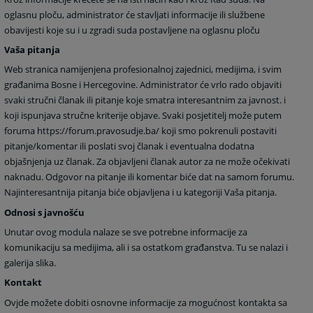
oglasnu ploču, administrator će stavljati informacije ili službene
obavijesti koje su i u zgradi suda postavljene na oglasnu ploču
Vaša pitanja
Web stranica namijenjena profesionalnoj zajednici, medijima, i svim
građanima Bosne i Hercegovine. Administrator će vrlo rado objaviti
svaki stručni članak ili pitanje koje smatra interesantnim za javnost. i
koji ispunjava stručne kriterije objave. Svaki posjetitelj može putem
foruma https://forum.pravosudje.ba/ koji smo pokrenuli postaviti
pitanje/komentar ili poslati svoj članak i eventualna dodatna
objašnjenja uz članak. Za objavljeni članak autor za ne može očekivati
naknadu. Odgovor na pitanje ili komentar biće dat na samom forumu.
Najinteresantnija pitanja biće objavljena i u kategoriji Vaša pitanja.
Odnosi s javnošću
Unutar ovog modula nalaze se sve potrebne informacije za
komunikaciju sa medijima, ali i sa ostatkom građanstva. Tu se nalazi i
galerija slika.
Kontakt
Ovjde možete dobiti osnovne informacije za mogućnost kontakta sa