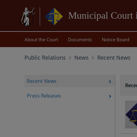
Municipal Court 
About the Court
Documents
Notice Board
Recent News
Public Relations
News
Recent News
Rece
Press Releases