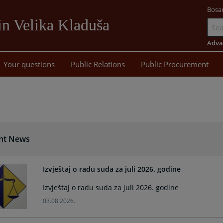
Bosa
in Velika Kladuša
Go
to
Adva
main
Your questions
Public Relations
Public Procurement
content
nt News
Izvještaj o radu suda za juli 2026. godine
Izvještaj o radu suda za juli 2026. godine
03.08.2026.