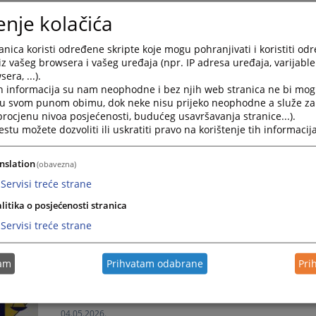
Izvještaj o radu suda za juni 2026. godine
enje kolačića
Izvještaj o radu suda za juni 2026. godine
nica koristi određene skripte koje mogu pohranjivati i koristiti od
01.07.2026.
iz vašeg browsera i vašeg uređaja (npr. IP adresa uređaja, varijable 
era, ...).
h informacija su nam neophodne i bez njih web stranica ne bi mog
Javni poziv za izražavanje interesa
i u svom punom obimu, dok neke nisu prijeko neophodne a služe z
 procjenu nivoa posjećenosti, budućeg usavršavanja stranice...).
Javni poziv za izražavanje interesa - Federalna uprav
tu možete dozvoliti ili uskratiti pravo na korištenje tih informacija
18.06.2026.
nslation
(obavezna)
Izvještaj o radu suda za maj 2026. godine
Servisi treće strane
litika o posjećenosti stranica
Izvještaj o radu suda za maj 2026. godine
Servisi treće strane
01.06.2026.
tam
Prihvatam odabrane
Pri
Izvještaj o radu suda za april 2026. godine
Izvještaj o radu suda za april 2026. godine
04.05.2026.