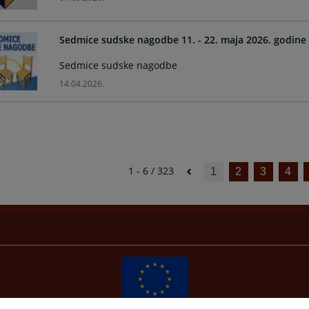
Sedmice sudske nagodbe 11. - 22. maja 2026. godine
Sedmice sudske nagodbe
14.04.2026.
1 - 6 / 323
1
2
3
4
The redesign of the website was funded by the European Union. It is solely responsible for its content