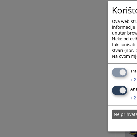
Korišt
Ova web stra
informacije 
unutar brows
Neke od ovi
fukcionisat
stvari (npr.
Na ovom mjes
Tra
↓
2
Ana
↓
2
Ne prihva