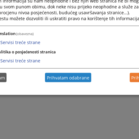
h informacija su nam neophodne i bez njih web stranica ne bi mog
i u svom punom obimu, dok neke nisu prijeko neophodne a služe z
 procjenu nivoa posjećenosti, budućeg usavršavanja stranice...).
tu možete dozvoliti ili uskratiti pravo na korištenje tih informacija
nslation
(obavezna)
Servisi treće strane
litika o posjećenosti stranica
Servisi treće strane
tam
Prihvatam odabrane
Pri