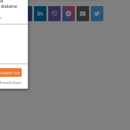
la
a dodatne
.
hvatam sve
Pokreće Klaro!