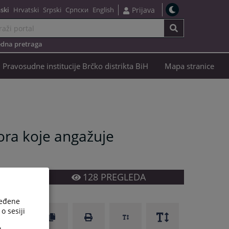
ski
Hrvatski
Srpski
Српски
English
Prijava
dna pretraga
Pravosudne institucije Brčko distrikta BiH
Mapa stranice
ora koje angažuje
128
PREGLEDA
ređene
o sesiji