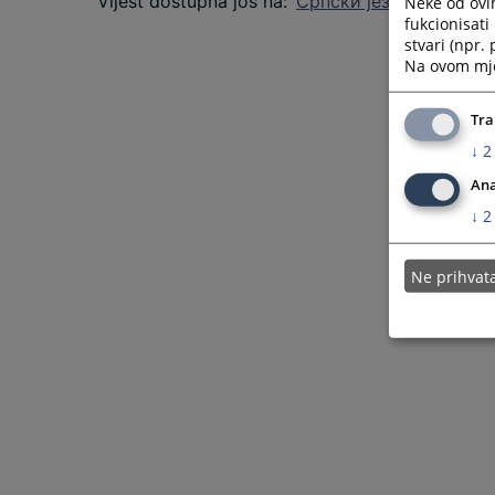
Vijest dostupna još na
:
Српски језик
Neke od ovi
fukcionisat
stvari (npr.
Na ovom mjes
Tra
↓
2
Ana
↓
2
Ne prihva