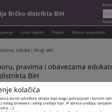
Bosan
a Brčko distrikta BiH
Idi
na
Napre
sadržaj
javanje
Liste i registri
Propisi
Odnosi sa javnošću
putstva, odluke i drugi akti
izboru, pravima i obavezama edukat
istrikta BiH
enje kolačića
nica koristi određene skripte koje mogu pohranjivati i koristiti od
iz vašeg browsera i vašeg uređaja (npr. IP adresa uređaja, varijable 
era, ...).