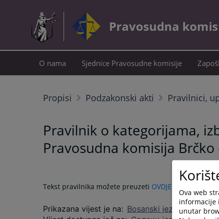
Pravosudna komisij
O nama
Sjednice Pravosudne komisije
Zapošl
Propisi
Podzakonski akti
Pravilnici, u
Pravilnik o kategorijama, 
Pravosudna komisija Brčko d
Korišt
Tekst pravilnika možete preuzeti
OVDJE
.
Ova web stra
informacije 
Prikazana vijest je na
:
Bosanski jezik
unutar brows