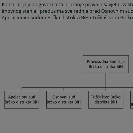
Kancelarija je odgovorna za pružanje pravnih savjeta i zas
imovnog stanja i preduzima sve radnje pred Osnovnim sud
Apelacionim sudom Brčko distrikta BiH i Tužilaštvom Brčko 