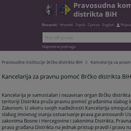
Pravosudna komi
distrikta BiH
Bosanski
Hrvatski
Srpski
Српски
English
Prijav
Napredna pretraga
Pravosudne institucije Brčko distrikta BiH
Kancelarija za prav
Kancelarija za pravnu pomoć Brčko distrikta Bi
Kancelarija je samostalan i nezavisan organ Brčko distrikta
teritoriji Distrikta pruža pravnu pomoć građanima slabog 
Zakonom. U okviru svojih nadležnosti Kancelarija omoguća
slabog imovnog stanja ostvarivanje prava garantovanih Us
zakonima Bosne i Hercegovine i zakonima Distrikta. Pravna
prava građana Distrikta na jednak pristup pravdi i pravu n