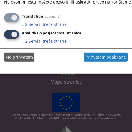
Na ovom mjestu možete dozvoliti ili uskratiti pravo na korištenje 
Kontakt
Translation
(obavezna)
↓
2
Servisi treće strane
Analitika o posjećenosti stranica
↓
2
Servisi treće strane
Ne prihvatam
Prihvatam odabrane
Korisni linkovi
Kontakt
Mapa stranice
Redizajn web stranice je finansirala Evropska unija. Za njen sadržaj isključivo je odgovorno
Visoko sudsko i tužilačko vijeće BiH i ona ne odražava nužno stavove Evropske unije.