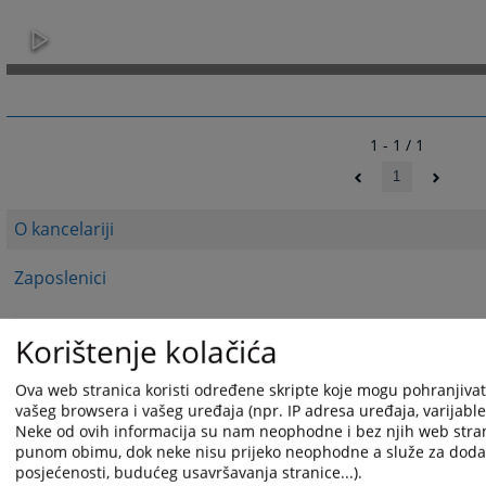
1 - 1 / 1
1
O kancelariji
Zaposlenici
Izvještaji
Korištenje kolačića
Dnevna dežurstva i raspored suđenja advokata
Ova web stranica koristi određene skripte koje mogu pohranjivati 
vašeg browsera i vašeg uređaja (npr. IP adresa uređaja, varijable o
Borba protiv korupcije
Neke od ovih informacija su nam neophodne i bez njih web stran
punom obimu, dok neke nisu prijeko neophodne a služe za dodatn
Pravilnici
posjećenosti, budućeg usavršavanja stranice...).