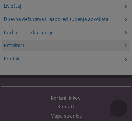
Izvještaji
Dnevna dežurstva i raspored suđenja advokata
Borba protiv korupcije
Pravilnici
Kontakt
Korisni linkovi
Kontakt
Mapa stranice