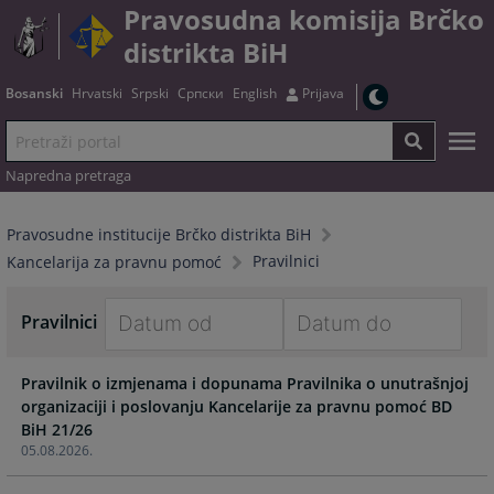
Pravosudna komisija Brčko
distrikta BiH
Bosanski
Hrvatski
Srpski
Српски
English
Prijava
Napredna pretraga
Pravosudne institucije Brčko distrikta BiH
Pravilnici
Kancelarija za pravnu pomoć
Pravilnici
Navigate
Navigate
Pravilnik o izmjenama i dopunama Pravilnika o unutrašnjoj
forward
forward
organizaciji i poslovanju Kancelarije za pravnu pomoć BD
to
to
BiH 21/26
interact
interact
05.08.2026.
with
with
the
the