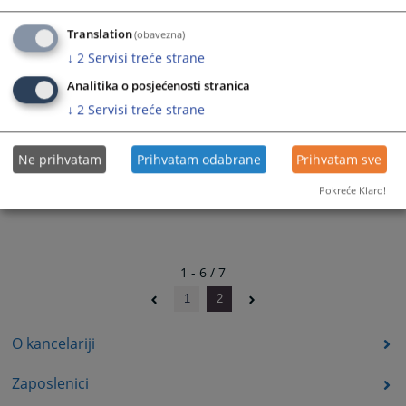
Brčko distrikta BiH broj 19/19
13.12.2023.
Translation
(obavezna)
↓
2
Servisi treće strane
Analitika o posjećenosti stranica
↓
2
Servisi treće strane
Ne prihvatam
Prihvatam odabrane
Prihvatam sve
Pokreće Klaro!
1 - 6 / 7
1
2
O kancelariji
Zaposlenici