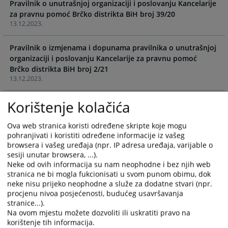
Pravilnik o unutrašnjoj organizaciji i poslovanju Kancelarije
calendar
calendar
za pravnu pomoć Brčko distrikta BiH broj 39/20
and
and
13.12.2023.
select
select
a
a
Pravilnik o izmjenama i dopunama pravilnika o unutrašnjoj
date.
date.
organizaciji i poslovanju Kancelarije za pravnu pomoć
Press
Press
Brčko distrikta BiH broj 2/21
the
the
13.12.2023.
question
question
mark
mark
Korištenje kolačića
Pravilnik o izmjenama i dopunama pravilnika o unutrašnjoj
key
key
organizaciji i poslovanju Kancelarije za pravnu pomoć
to
to
Brčko distrikta BiH 30/21
Ova web stranica koristi određene skripte koje mogu
get
get
13.12.2023.
pohranjivati i koristiti određene informacije iz vašeg
the
the
browsera i vašeg uređaja (npr. IP adresa uređaja, varijable o
keyboard
keyboard
sesiji unutar browsera, ...).
Pravilnik o izmjenama i dopunama pravilnika o unutrašnjoj
shortcuts
shortcuts
Neke od ovih informacija su nam neophodne i bez njih web
organizaciji i poslovanju Kancelarije za pravnu pomoć
for
for
stranica ne bi mogla fukcionisati u svom punom obimu, dok
Brčko distrikta BiH 7/23
neke nisu prijeko neophodne a služe za dodatne stvari (npr.
changing
changing
13.12.2023.
procjenu nivoa posjećenosti, budućeg usavršavanja
dates.
dates.
stranice...).
Pravilnik o izmjenama i dopunama pravilnika o unutrašnjoj
Na ovom mjestu možete dozvoliti ili uskratiti pravo na
korištenje tih informacija.
organizaciji i poslovanju Kancelarije za pravnu pomoć