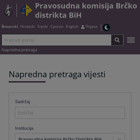
Pravosudna komisija Brčko
distrikta BiH
Bosanski
Hrvatski
Srpski
Српски
English
Prijava
Napredna pretraga
Napredna pretraga vijesti
Sadržaj
Institucija
Pravosudna komisija Brčko Distrikta BiH