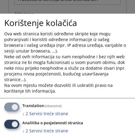
Arhivirana
Korištenje kolačića
Ne
Ova web stranica koristi određene skripte koje mogu
pohranjivati i koristiti određene informacije iz vašeg
Datum od
browsera i vašeg uređaja (npr. IP adresa uređaja, varijable o
sesiji unutar browsera, ...).
Neke od ovih informacija su nam neophodne i bez njih web
Navigate
stranica ne bi mogla fukcionisati u svom punom obimu, dok
forward
Datum do
neke nisu prijeko neophodne a služe za dodatne stvari (npr.
to
procjenu nivoa posjećenosti, budućeg usavršavanja
interact
stranice...).
with
Navigate
Na ovom mjestu možete dozvoliti ili uskratiti pravo na
the
forward
Sortiraj po
korištenje tih informacija.
calendar
to
and
interact
Odaberi...
select
Translation
(obavezna)
with
a
the
↓
2
Servisi treće strane
date.
Napredne stavke
calendar
Press
Analitika o posjećenosti stranica
and
the
select
Pretraži
↓
2
Servisi treće strane
question
a