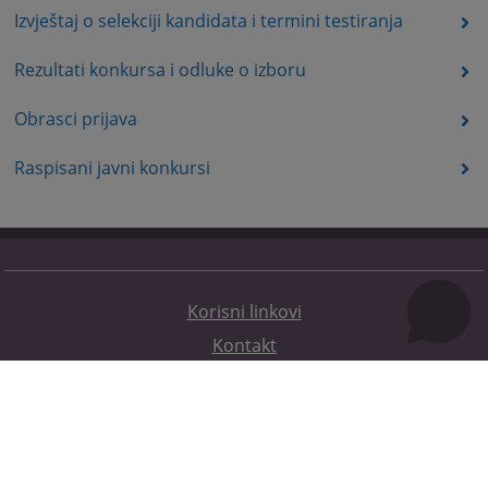
Izvještaj o selekciji kandidata i termini testiranja
Rezultati konkursa i odluke o izboru
Obrasci prijava
Raspisani javni konkursi
Korisni linkovi
Kontakt
Mapa stranice