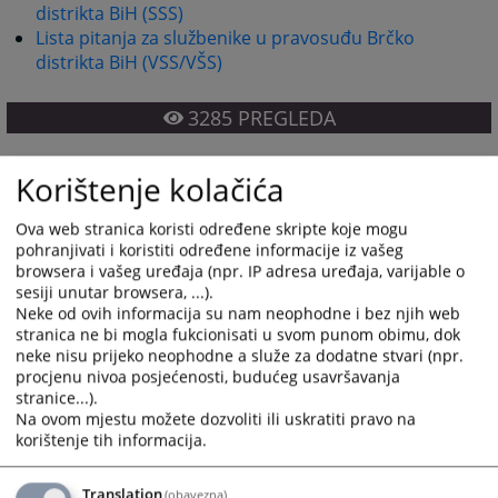
distrikta BiH (SSS)
Lista pitanja za službenike u pravosuđu Brčko
distrikta BiH (VSS/VŠS)
3285
PREGLEDA
Korištenje kolačića
Ova web stranica koristi određene skripte koje mogu
pohranjivati i koristiti određene informacije iz vašeg
Prateći dokumenti
browsera i vašeg uređaja (npr. IP adresa uređaja, varijable o
sesiji unutar browsera, ...).
Lista pitanja za namještenike
Neke od ovih informacija su nam neophodne i bez njih web
Lista pitanja za službenike (SSS)
stranica ne bi mogla fukcionisati u svom punom obimu, dok
neke nisu prijeko neophodne a služe za dodatne stvari (npr.
Lista pitanja službenike (VSS)
procjenu nivoa posjećenosti, budućeg usavršavanja
stranice...).
Na ovom mjestu možete dozvoliti ili uskratiti pravo na
korištenje tih informacija.
Translation
(obavezna)