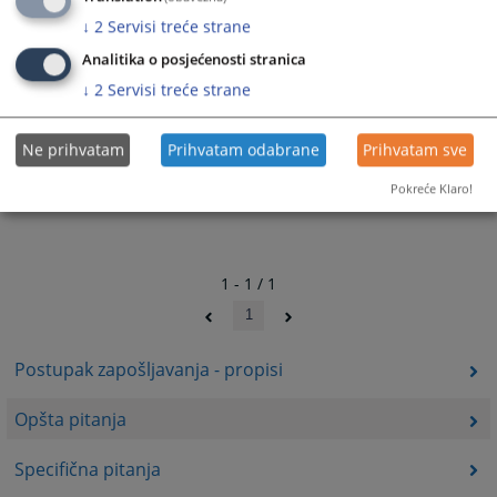
↓
2
Servisi treće strane
Analitika o posjećenosti stranica
↓
2
Servisi treće strane
Ne prihvatam
Prihvatam odabrane
Prihvatam sve
Pokreće Klaro!
1 - 1 / 1
1
Postupak zapošljavanja - propisi
Opšta pitanja
Specifična pitanja