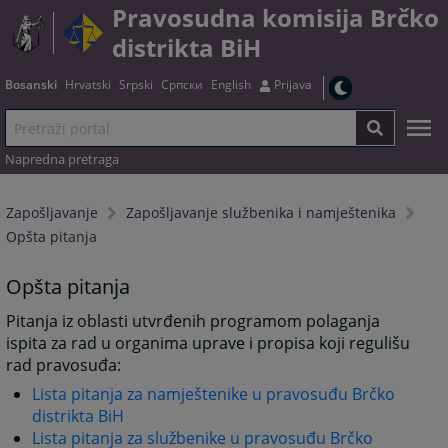
Pravosudna komisija Brčko
distrikta BiH
Bosanski
Hrvatski
Srpski
Српски
English
Prijava
Napredna pretraga
Zapošljavanje
Zapošljavanje službenika i namještenika
Opšta pitanja
Opšta pitanja
Pitanja iz oblasti utvrđenih programom polaganja
ispita za rad u organima uprave i propisa koji regulišu
rad pravosuđa:
Lista pitanja za namještenike u pravosuđu Brčko
distrikta BiH
Lista pitanja za službenike u pravosuđu Brčko