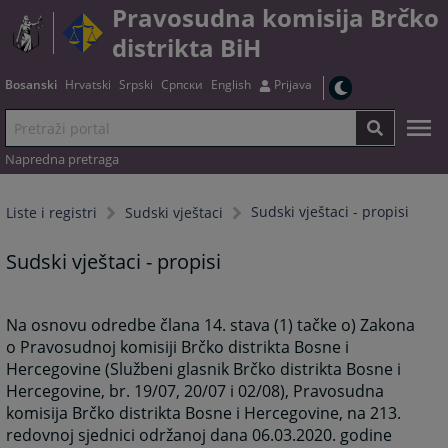
Pravosudna komisija Brčko
distrikta BiH
Bosanski
Hrvatski
Srpski
Српски
English
Prijava
Napredna pretraga
Sudski vještaci - propisi
Liste i registri
Sudski vještaci
Sudski vještaci - propisi
Na osnovu odredbe člana 14. stava (1) tačke o) Zakona
o Pravosudnoj komisiji Brčko distrikta Bosne i
Hercegovine (Službeni glasnik Brčko distrikta Bosne i
Hercegovine, br. 19/07, 20/07 i 02/08), Pravosudna
komisija Brčko distrikta Bosne i Hercegovine, na 213.
redovnoj sjednici održanoj dana 06.03.2020. godine