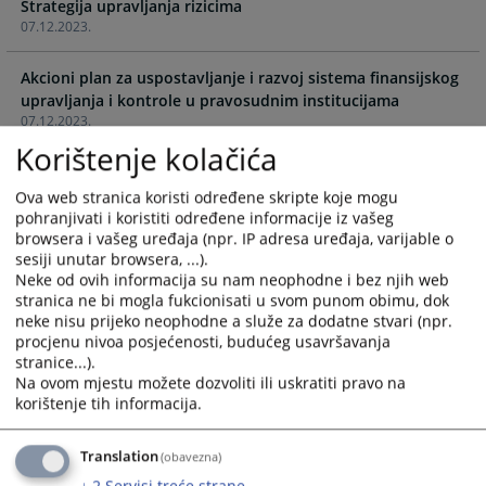
Strategija upravljanja rizicima
the
the
07.12.2023.
calendar
calendar
and
and
Akcioni plan za uspostavljanje i razvoj sistema finansijskog
select
select
upravljanja i kontrole u pravosudnim institucijama
a
a
07.12.2023.
date.
date.
Korištenje kolačića
Press
Press
the
the
Ova web stranica koristi određene skripte koje mogu
question
question
pohranjivati i koristiti određene informacije iz vašeg
mark
mark
browsera i vašeg uređaja (npr. IP adresa uređaja, varijable o
key
key
sesiji unutar browsera, ...).
to
to
Neke od ovih informacija su nam neophodne i bez njih web
get
get
stranica ne bi mogla fukcionisati u svom punom obimu, dok
the
the
neke nisu prijeko neophodne a služe za dodatne stvari (npr.
procjenu nivoa posjećenosti, budućeg usavršavanja
keyboard
keyboard
stranice...).
shortcuts
shortcuts
Na ovom mjestu možete dozvoliti ili uskratiti pravo na
for
for
korištenje tih informacija.
changing
changing
dates.
dates.
Translation
(obavezna)
↓
2
Servisi treće strane