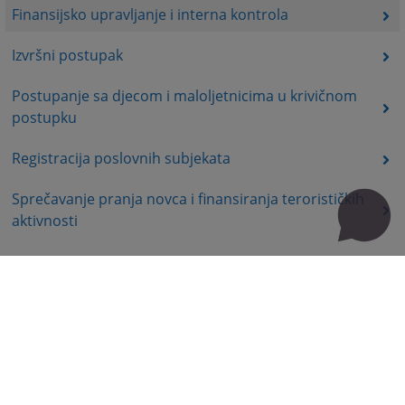
Finansijsko upravljanje i interna kontrola
Izvršni postupak
Postupanje sa djecom i maloljetnicima u krivičnom
postupku
Registracija poslovnih subjekata
Sprečavanje pranja novca i finansiranja terorističkih
aktivnosti
Korisni linkovi
Kontakt
Mapa stranice