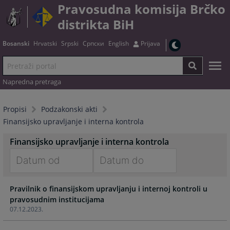
Pravosudna komisija Brčko
distrikta BiH
Bosanski
Hrvatski
Srpski
Српски
English
Prijava
Napredna pretraga
Propisi
Podzakonski akti
Finansijsko upravljanje i interna kontrola
Finansijsko upravljanje i interna kontrola
Navigate
Navigate
Pravilnik o finansijskom upravljanju i internoj kontroli u
forward
forward
pravosudnim institucijama
to
to
07.12.2023.
interact
interact
with
with