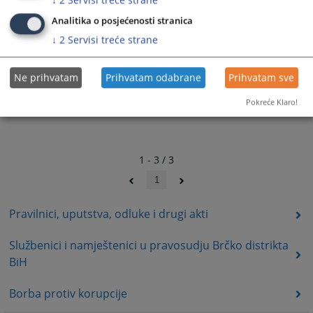
Analitika o posjećenosti stranica
↓
2
Servisi treće strane
Ne prihvatam
Prihvatam odabrane
Prihvatam sve
Pokreće Klaro!
1 - 3 / 3
1
Pravilnici, uputstva, odluke i drugi akti
Službenici i namještenici u pravosudju Brčko distrikta
BiH
Borba protiv korupcije