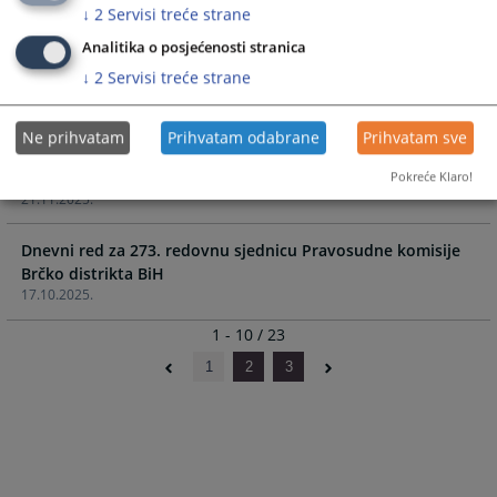
23.01.2026.
↓
2
Servisi treće strane
Analitika o posjećenosti stranica
Dnevni red za 275. redovnu sjednicu Pravosudne komisije
↓
2
Servisi treće strane
Brčko distrikta BiH
23.12.2025.
Ne prihvatam
Prihvatam odabrane
Prihvatam sve
Dnevni red za 274. redovnu sjednicu Pravosudne komisije
Brčko distrikta BiH
Pokreće Klaro!
21.11.2025.
Dnevni red za 273. redovnu sjednicu Pravosudne komisije
Brčko distrikta BiH
17.10.2025.
1 - 10 / 23
1
2
3