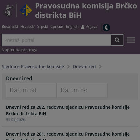
Pravosudna komisija Brčko
distrikta BiH
Bosanski
Hrvatski
Srpski
Српски
English
Prijava
Napredna pretraga
Sjednice Pravosudne komisije
Dnevni red
Dnevni red
Navigate
Navigate
Dnevni red za 282. redovnu sjednicu Pravosudne komisije
forward
forward
Brčko distrikta BiH
to
to
31.07.2026.
interact
interact
with
with
Dnevni red za 281. redovnu sjednicu Pravosudne komisije
the
the