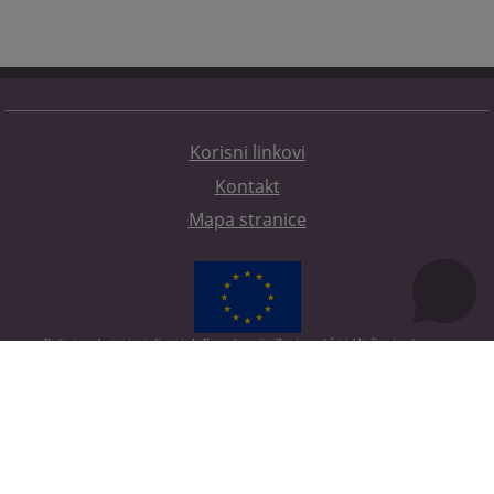
Korisni linkovi
Kontakt
Mapa stranice
Redizajn web stranice je finansirala Evropska unija. Za njen sadržaj isključivo je odgovorno
Visoko sudsko i tužilačko vijeće BiH i ona ne odražava nužno stavove Evropske unije.
© 2021
Visoko sudsko i tužilačko vijeće