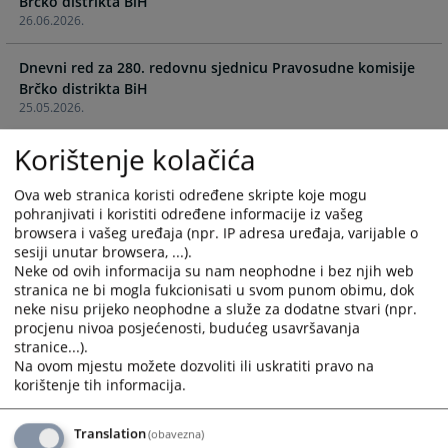
Brčko distrikta BiH
calendar
calendar
26.06.2026.
and
and
select
select
Dnevni red za 280. redovnu sjednicu Pravosudne komisije
a
a
Brčko distrikta BiH
date.
date.
25.05.2026.
Press
Press
the
the
Korištenje kolačića
Dnevni red za 279. redovnu sjednicu Pravosudne komisije
question
question
Brčko distrikta BiH
mark
mark
30.04.2026.
Ova web stranica koristi određene skripte koje mogu
key
key
pohranjivati i koristiti određene informacije iz vašeg
to
to
browsera i vašeg uređaja (npr. IP adresa uređaja, varijable o
Dnevni red za 278. redovnu sjednicu Pravosudne komisije
get
get
sesiji unutar browsera, ...).
Brčko distrikta BiH
the
the
Neke od ovih informacija su nam neophodne i bez njih web
19.03.2026.
stranica ne bi mogla fukcionisati u svom punom obimu, dok
keyboard
keyboard
neke nisu prijeko neophodne a služe za dodatne stvari (npr.
shortcuts
shortcuts
Dnevni red za 277. redovnu sjednicu Pravosudne komisije
procjenu nivoa posjećenosti, budućeg usavršavanja
for
for
stranice...).
Brčko distrikta BiH
changing
changing
Na ovom mjestu možete dozvoliti ili uskratiti pravo na
20.02.2026.
dates.
dates.
korištenje tih informacija.
Dnevni red za 276. redovnu sjednicu Pravosudne komisije
Brčko distrikta BiH
Translation
(obavezna)