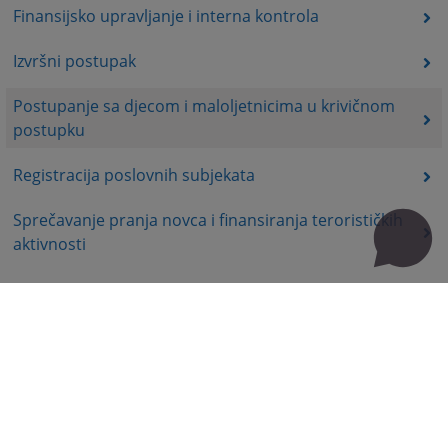
Finansijsko upravljanje i interna kontrola
Izvršni postupak
Postupanje sa djecom i maloljetnicima u krivičnom
postupku
Registracija poslovnih subjekata
Sprečavanje pranja novca i finansiranja terorističkih
aktivnosti
Korisni linkovi
Kontakt
Mapa stranice