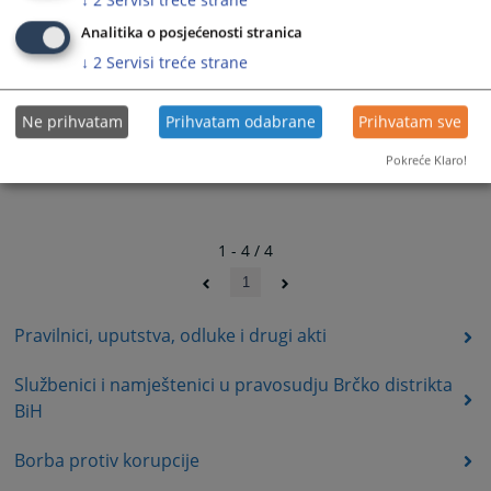
Analitika o posjećenosti stranica
↓
2
Servisi treće strane
Ne prihvatam
Prihvatam odabrane
Prihvatam sve
Pokreće Klaro!
1 - 4 / 4
1
Pravilnici, uputstva, odluke i drugi akti
Službenici i namještenici u pravosudju Brčko distrikta
BiH
Borba protiv korupcije