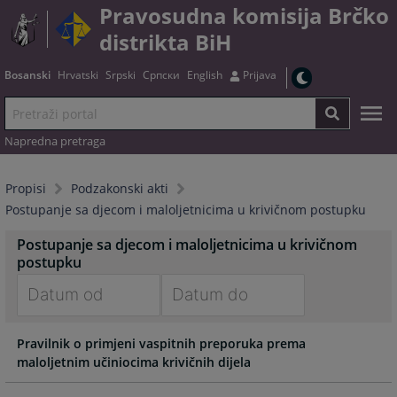
Pravosudna komisija Brčko
distrikta BiH
Bosanski
Hrvatski
Srpski
Српски
English
Prijava
Napredna pretraga
Propisi
Podzakonski akti
Postupanje sa djecom i maloljetnicima u krivičnom postupku
Postupanje sa djecom i maloljetnicima u krivičnom
postupku
Navigate
Navigate
Pravilnik o primjeni vaspitnih preporuka prema
forward
forward
maloljetnim učiniocima krivičnih dijela
to
to
interact
interact