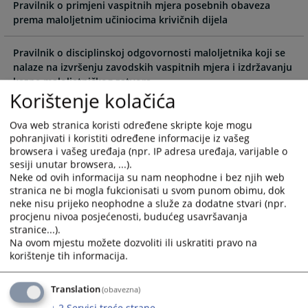
with
with
Pravilnik o primjeni vaspitnih mjera posebnih obaveza
the
the
prema maloljetnim učiniocima krivičnih dijela
calendar
calendar
and
and
Pravilnik o disciplinskoj odgovornosti maloljetnika koji se
select
select
nalaze na izvršenju zavodskih vaspitnih mjera i izdržavanju
a
a
kazne maloljetničkog zatvora
Korištenje kolačića
date.
date.
Press
Press
Program edukacije o sticanju posebnih znanja lica koja
the
the
Ova web stranica koristi određene skripte koje mogu
rade na poslovima prestupništva mladih i krivičnopravne
pohranjivati i koristiti određene informacije iz vašeg
question
question
zaštite djece i maloljetnika
browsera i vašeg uređaja (npr. IP adresa uređaja, varijable o
mark
mark
sesiji unutar browsera, ...).
key
key
Neke od ovih informacija su nam neophodne i bez njih web
to
to
stranica ne bi mogla fukcionisati u svom punom obimu, dok
get
get
neke nisu prijeko neophodne a služe za dodatne stvari (npr.
the
the
procjenu nivoa posjećenosti, budućeg usavršavanja
stranice...).
keyboard
keyboard
Na ovom mjestu možete dozvoliti ili uskratiti pravo na
shortcuts
shortcuts
korištenje tih informacija.
for
for
changing
changing
Translation
(obavezna)
dates.
dates.
↓
2
Servisi treće strane