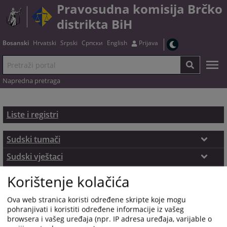
Pravosudna komisija Brčko
distrikta BiH
Bosanski
Hrvatski
Srpski
Српски
English
Prijava
Napredna pretraga
Liste i registri
Sudski tumači
Sudski tumači - propisi
Sudski vještaci
Sudski vještaci - propisi
Stečajni i likvidacioni upravnici
Lista imenovanih sudskih tumača za područje
Korištenje kolačića
Brčko distrikta BiH
Registar testamenata i drugih nasljednopravnih
Lista imenovanih sudskih vještaka za područje
Ova web stranica koristi određene skripte koje mogu
poslova
Brčko distrikta BiH
pohranjivati i koristiti određene informacije iz vašeg
browsera i vašeg uređaja (npr. IP adresa uređaja, varijable o
Lista reciprociteta