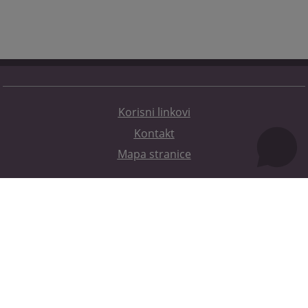
Korisni linkovi
Kontakt
Mapa stranice
Redizajn web stranice je finansirala Evropska unija. Za njen sadržaj isključivo je odgovorno
Visoko sudsko i tužilačko vijeće BiH i ona ne odražava nužno stavove Evropske unije.