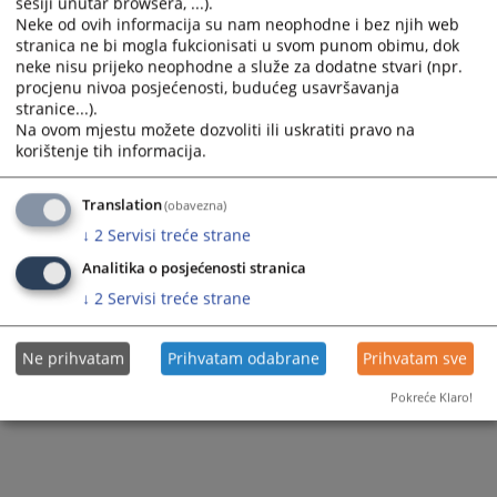
sesiji unutar browsera, ...).
Neke od ovih informacija su nam neophodne i bez njih web
stranica ne bi mogla fukcionisati u svom punom obimu, dok
neke nisu prijeko neophodne a služe za dodatne stvari (npr.
procjenu nivoa posjećenosti, budućeg usavršavanja
stranice...).
Na ovom mjestu možete dozvoliti ili uskratiti pravo na
korištenje tih informacija.
Translation
(obavezna)
↓
2
Servisi treće strane
Analitika o posjećenosti stranica
↓
2
Servisi treće strane
Ne prihvatam
Prihvatam odabrane
Prihvatam sve
Pokreće Klaro!