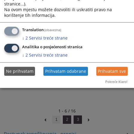
04.06.2026.
stranice...).
Na ovom mjestu možete dozvoliti ili uskratiti pravo na
Pozicija – stručni saradnik za poslove upravljanja
korištenje tih informacija.
privremeno oduzetom imovinom u
Pravosudnoj komisiji Brčko distrikta BiH po raspisanom
Translation
(obavezna)
javnom konkursu
↓
2
Servisi treće strane
broj: SuPK-01-479/26-I od 21.04.2026. godine.
03.06.2026.
Analitika o posjećenosti stranica
↓
2
Servisi treće strane
Ne prihvatam
Prihvatam odabrane
Prihvatam sve
Pokreće Klaro!
1 - 6 / 16
1
2
3