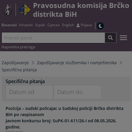
Pravosudna komisija Brčko
distrikta BiH
Bosanski
Hrvatski
Srpski
Српски
English
Prijava
Napredna pretraga
Zapošljavanje
Zapošljavanje službenika i namještenika
Specifična pitanja
Specifična pitanja
Navigate
Navigate
Pozicija – sudski policajac u Sudskoj policiji Brčko distrikta
forward
forward
BiH po raspisanom
to
to
javnom konkursu broj: SuPK-01-611/26-I od 08.05.2026.
interact
interact
godine.
with
with