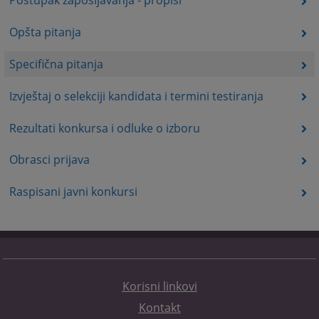
Postupak zapošljavanja - propisi
Opšta pitanja
Specifična pitanja
Izvještaj o selekciji kandidata i termini testiranja
Rezultati konkursa i odluke o izboru
Obrasci prijava
Raspisani javni konkursi
Korisni linkovi
Kontakt