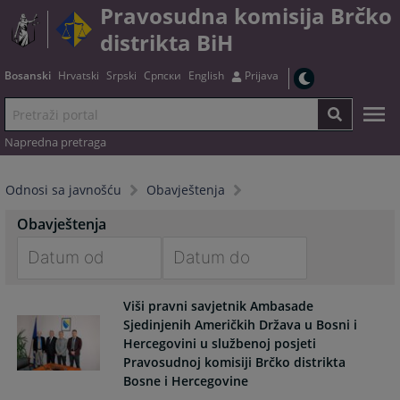
Pravosudna komisija Brčko
distrikta BiH
Bosanski
Hrvatski
Srpski
Српски
English
Prijava
Napredna pretraga
Odnosi sa javnošću
Obavještenja
Obavještenja
Navigate
Navigate
Viši pravni savjetnik Ambasade
forward
forward
Sjedinjenih Američkih Država u Bosni i
to
to
Hercegovini u službenoj posjeti
interact
interact
Pravosudnoj komisiji Brčko distrikta
with
with
Bosne i Hercegovine
the
the