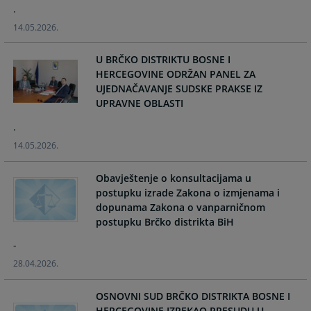
calendar
calendar
.
and
and
14.05.2026.
select
select
a
a
U BRČKO DISTRIKTU BOSNE I
date.
date.
HERCEGOVINE ODRŽAN PANEL ZA
Press
Press
UJEDNAČAVANJE SUDSKE PRAKSE IZ
the
the
UPRAVNE OBLASTI
question
question
mark
mark
.
key
key
14.05.2026.
to
to
get
get
Obavještenje o konsultacijama u
the
the
postupku izrade Zakona o izmjenama i
keyboard
keyboard
dopunama Zakona o vanparničnom
shortcuts
shortcuts
postupku Brčko distrikta BiH
for
for
-
changing
changing
dates.
dates.
28.04.2026.
OSNOVNI SUD BRČKO DISTRIKTA BOSNE I
HERCEGOVINE IZREKAO PRESUDU U