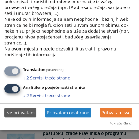
pohranjivati i koristiti određene informacije iz vašeg
browsera i vašeg uređaja (npr. IP adresa uređaja, varijable o
sesiji unutar browsera, ...).
ZAVRŠEN DOKAZNI POSTUPAK U
Neke od ovih informacija su nam neophodne i bez njih web
KRIVIČNOM PREDMETU KOJI SE VODI
stranica ne bi mogla fukcionisati u svom punom obimu, dok
PROTIV OPTUŽENIH ALIJE DENJAGIĆA I
neke nisu prijeko neophodne a služe za dodatne stvari (npr.
ADMIRE RAMIĆ, TE JE ODREĐEN DATUM ZA
procjenu nivoa posjećenosti, budućeg usavršavanja
ODRŽAVANJE ROČIŠTA GLAVNOG
stranice...).
PRETRESA RADI DAVANJA ZAVRŠNE RIJEČI
Na ovom mjestu možete dozvoliti ili uskratiti pravo na
korištenje tih informacija.
-
13.03.2026.
Translation
(obavezna)
↓
2
Servisi treće strane
Obavještenje o konsultacijama u
postupku izrade Pravilnika o stalnim
Analitika o posjećenosti stranica
sudskim tumačima
↓
2
Servisi treće strane
-
29.01.2026.
Ne prihvatam
Prihvatam odabrane
Prihvatam sve
Pokreće Klaro!
Obavještenje o konsultacijama u
postupku izrade Pravilnika o programu