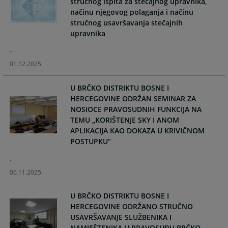
stručnog ispita za stečajnog upravnika,
načinu njegovog polaganja i načinu
stručnog usavršavanja stečajnih
upravnika
-
01.12.2025.
U BRČKO DISTRIKTU BOSNE I
HERCEGOVINE ODRŽAN SEMINAR ZA
NOSIOCE PRAVOSUDNIH FUNKCIJA NA
TEMU „KORIŠTENJE SKY I ANOM
APLIKACIJA KAO DOKAZA U KRIVIČNOM
POSTUPKU“
.
06.11.2025.
U BRČKO DISTRIKTU BOSNE I
HERCEGOVINE ODRŽANO STRUČNO
USAVRŠAVANJE SLUŽBENIKA I
NAMJEŠTENIKA U PRAVOSUĐU BRČKO