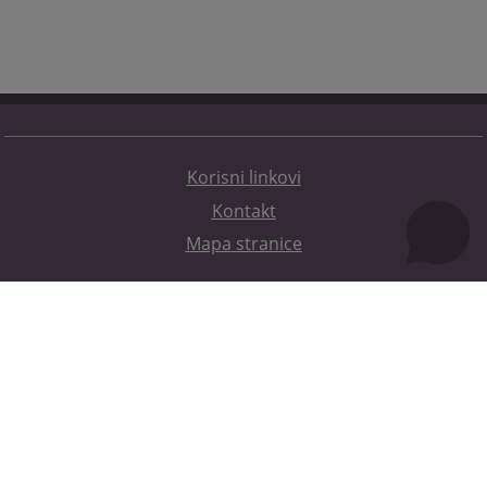
Korisni linkovi
Kontakt
Mapa stranice
Redizajn web stranice je finansirala Evropska unija. Za njen sadržaj isključivo je odgovorno
Visoko sudsko i tužilačko vijeće BiH i ona ne odražava nužno stavove Evropske unije.