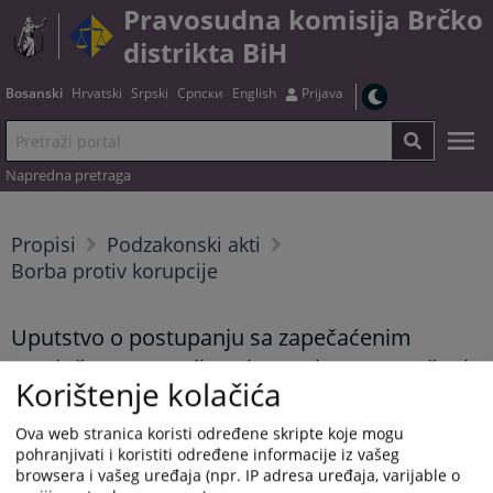
Pravosudna komisija Brčko
distrikta BiH
Bosanski
Hrvatski
Srpski
Српски
English
Prijava
Napredna pretraga
Propisi
Podzakonski akti
Borba protiv korupcije
Uputstvo o postupanju sa zapečaćenim
sandučetom za prijavu koruptivnog ponašanja
Korištenje kolačića
u Pravosudnoj komisiji Brčko distrikta BiH
Ova web stranica koristi određene skripte koje mogu
pohranjivati i koristiti određene informacije iz vašeg
browsera i vašeg uređaja (npr. IP adresa uređaja, varijable o
Tekst uputstva možete preuzeti
OVDJE
.