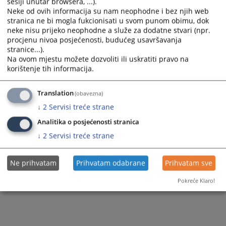
sesiji unutar browsera, ...).
Neke od ovih informacija su nam neophodne i bez njih web
Prikazana vijest je na
:
Bosanski jezik
stranica ne bi mogla fukcionisati u svom punom obimu, dok
57
PREGLEDA
neke nisu prijeko neophodne a služe za dodatne stvari (npr.
procjenu nivoa posjećenosti, budućeg usavršavanja
stranice...).
Na ovom mjestu možete dozvoliti ili uskratiti pravo na
korištenje tih informacija.
Translation
(obavezna)
↓
2
Servisi treće strane
Analitika o posjećenosti stranica
↓
2
Servisi treće strane
Ne prihvatam
Prihvatam odabrane
Prihvatam sve
Pokreće Klaro!