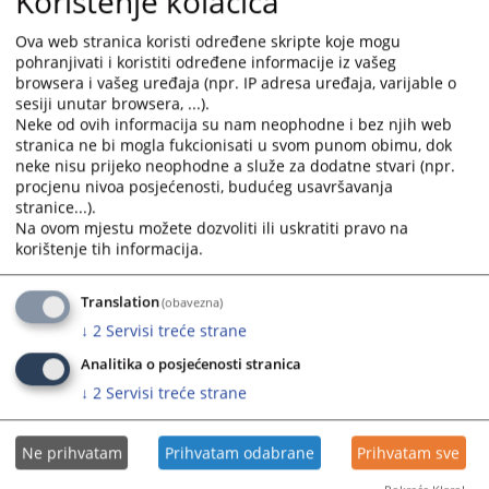
Korištenje kolačića
calendar
calendar
Ova web stranica koristi određene skripte koje mogu
Odluka o izboru najpovoljnijeg ponuđača - Javna nabavka
and
and
pohranjivati i koristiti određene informacije iz vašeg
kompjuterske opreme
select
select
browsera i vašeg uređaja (npr. IP adresa uređaja, varijable o
02.07.2025.
a
a
sesiji unutar browsera, ...).
date.
date.
Neke od ovih informacija su nam neophodne i bez njih web
Odluka o pokretanju konkurentskog postupka broj 17-0-
Press
Press
stranica ne bi mogla fukcionisati u svom punom obimu, dok
Su-25-000736 od 9.6.2025. godine.
the
the
neke nisu prijeko neophodne a služe za dodatne stvari (npr.
10.06.2025.
procjenu nivoa posjećenosti, budućeg usavršavanja
question
question
stranice...).
mark
mark
Na ovom mjestu možete dozvoliti ili uskratiti pravo na
Odluka o poništenju javne nabavke službenog vozila
key
key
korištenje tih informacija.
28.05.2025.
to
to
get
get
Translation
Obavještenje o dodjeli ugovora
(obavezna)
the
the
13.05.2025.
↓
2
Servisi treće strane
keyboard
keyboard
shortcuts
shortcuts
Analitika o posjećenosti stranica
for
for
↓
2
Servisi treće strane
changing
changing
dates.
dates.
Ne prihvatam
Prihvatam odabrane
Prihvatam sve