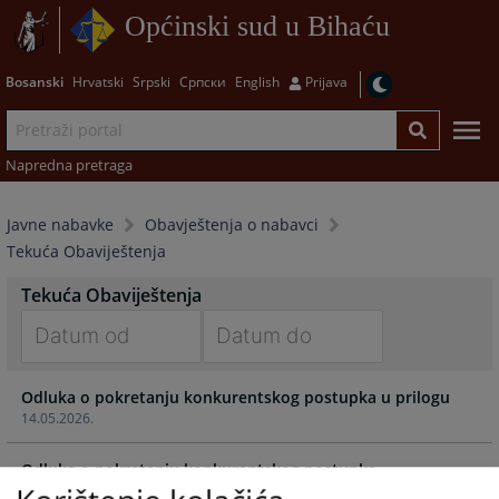
Općinski sud u Bihaću
Bosanski
Hrvatski
Srpski
Српски
English
Prijava
Napredna pretraga
Javne nabavke
Obavještenja o nabavci
Tekuća Obaviještenja
Tekuća Obaviještenja
Navigate
Navigate
Odluka o pokretanju konkurentskog postupka u prilogu
forward
forward
14.05.2026.
to
to
interact
interact
Odluka o pokretanju konkurentskog postupka
with
with
18.02.2026.
the
the