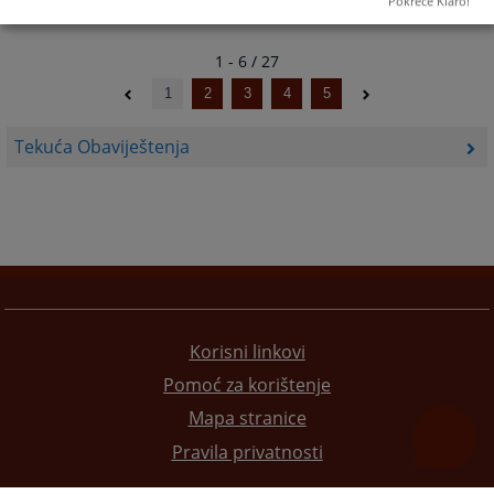
Pokreće Klaro!
1 - 6 / 27
1
2
3
4
5
Tekuća Obaviještenja
Korisni linkovi
Pomoć za korištenje
Mapa stranice
Pravila privatnosti