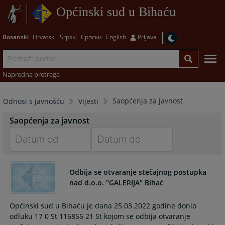
Općinski sud u Bihaću
Bosanski
Hrvatski
Srpski
Српски
English
Prijava
Napredna pretraga
Saopćenja za javnost
Odnosi s javnošću
Vijesti
Saopćenja za javnost
Navigate
Navigate
forward
forward
Odbija se otvaranje stečajnog postupka
to
to
nad d.o.o. "GALERIJA" Bihać
interact
interact
with
with
Općinski sud u Bihaću je dana 25.03.2022 godine donio
the
the
odluku 17 0 St 116855 21 St kojom se odbija otvaranje
calendar
calendar