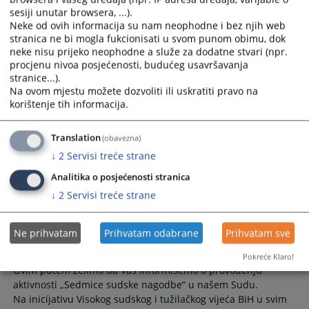
izvršioca na neodređeno vrijeme za Općinski sud u Bihaću
sesiji unutar browsera, ...).
10.09.2021.
Neke od ovih informacija su nam neophodne i bez njih web
stranica ne bi mogla fukcionisati u svom punom obimu, dok
neke nisu prijeko neophodne a služe za dodatne stvari (npr.
Presuda u krivičnom predmetu protiv
procjenu nivoa posjećenosti, budućeg usavršavanja
Muhameda Piralića
stranice...).
Na ovom mjestu možete dozvoliti ili uskratiti pravo na
korištenje tih informacija.
Općinski sud u Bihaću, dana 05.05.2021. godine, donio je
prvostepenu presudu u krivičnom predmetu protiv
optuženog Muhamed Piralić iz Bihaća zbog
Translation
(obavezna)
produženogkrivičnog djela – Zloupotreba položaja ili
↓
2
Servisi treće strane
ovlaštenja iz člana 383. stav 1. KZ FBiH
Analitika o posjećenosti stranica
20.05.2021.
↓
2
Servisi treće strane
Sedmica sudske nagodbe (Maj 2021)
Ne prihvatam
Prihvatam odabrane
Prihvatam sve
Pokreće Klaro!
Ovim putem želimo da Vas informišemo o provođenju
aktivnosti „Sedmice sudske nagodbe“ u našem Sudu.
Na inicijativu Visokog sudskog i tužilačkog vijeća BiH u svim