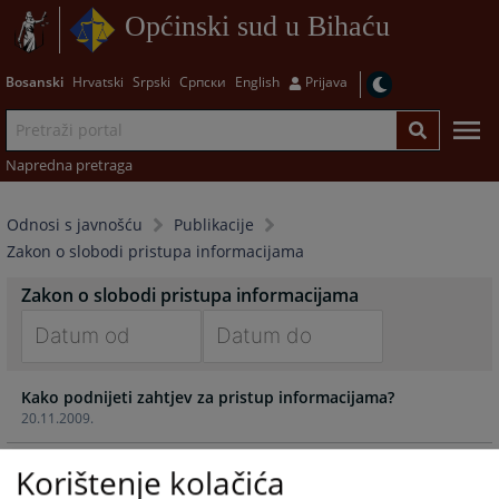
Općinski sud u Bihaću
Bosanski
Hrvatski
Srpski
Српски
English
Prijava
Napredna pretraga
Odnosi s javnošću
Publikacije
Zakon o slobodi pristupa informacijama
Zakon o slobodi pristupa informacijama
Navigate
Navigate
Kako podnijeti zahtjev za pristup informacijama?
forward
forward
20.11.2009.
to
to
interact
interact
with
with
Korištenje kolačića
the
the