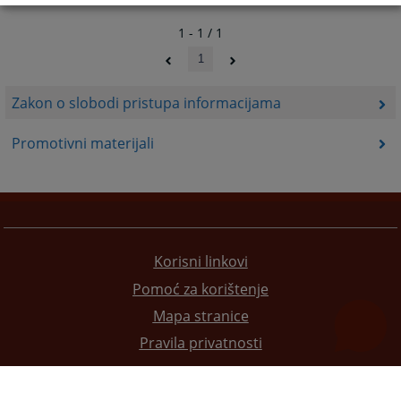
1 - 1 / 1
1
Zakon o slobodi pristupa informacijama
Promotivni materijali
Korisni linkovi
Pomoć za korištenje
Mapa stranice
Pravila privatnosti