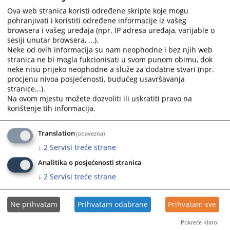
calendar
calendar
Ova web stranica koristi određene skripte koje mogu
pohranjivati i koristiti određene informacije iz vašeg
and
and
browsera i vašeg uređaja (npr. IP adresa uređaja, varijable o
select
select
sesiji unutar browsera, ...).
a
a
Neke od ovih informacija su nam neophodne i bez njih web
date.
date.
stranica ne bi mogla fukcionisati u svom punom obimu, dok
Press
Press
neke nisu prijeko neophodne a služe za dodatne stvari (npr.
the
the
procjenu nivoa posjećenosti, budućeg usavršavanja
question
question
stranice...).
Na ovom mjestu možete dozvoliti ili uskratiti pravo na
mark
mark
korištenje tih informacija.
key
key
to
to
get
get
Translation
(obavezna)
the
the
↓
2
Servisi treće strane
keyboard
keyboard
Analitika o posjećenosti stranica
shortcuts
shortcuts
↓
2
Servisi treće strane
for
for
changing
changing
dates.
dates.
Ne prihvatam
Prihvatam odabrane
Prihvatam sve
Pokreće Klaro!